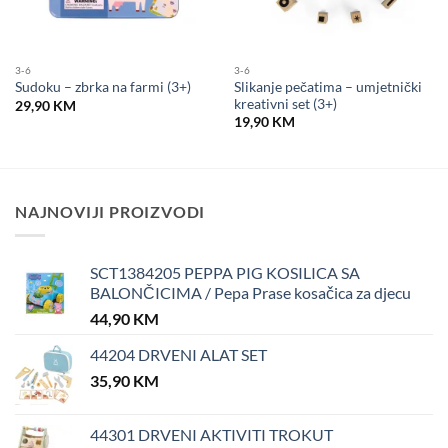
3-6
3-6
Slikanje pečatima – umjetnički
Sudoku – zbrka na farmi (3+)
kreativni set (3+)
29,90
KM
19,90
KM
NAJNOVIJI PROIZVODI
SCT1384205 PEPPA PIG KOSILICA SA
BALONČICIMA / Pepa Prase kosačica za djecu
44,90
KM
44204 DRVENI ALAT SET
35,90
KM
44301 DRVENI AKTIVITI TROKUT