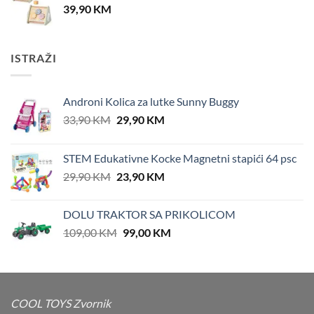
39,90
KM
ISTRAŽI
Androni Kolica za lutke Sunny Buggy
Original
Current
33,90
KM
29,90
KM
price
price
was:
is:
STEM Edukativne Kocke Magnetni stapići 64 psc
33,90 KM.
29,90 KM.
Original
Current
29,90
KM
23,90
KM
price
price
was:
is:
DOLU TRAKTOR SA PRIKOLICOM
29,90 KM.
23,90 KM.
Original
Current
109,00
KM
99,00
KM
price
price
was:
is:
109,00 KM.
99,00 KM.
COOL TOYS Zvornik