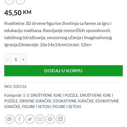
45,50
KM
Kvalitetne 3D drvene figurice životinja sa farme za igru i
edukaciju mališana. Razvijanje motoričkih sposobnosti,
taktilnog istraživanja, senzornog učenja i imaginativnog
igranja.Dimenzije: 26x14x14cmUzrast: 12m+
Gnijezdo za životinje sa farme (12m+) količina
DODAJ U KORPU
SKU:
100116
Kategorije:
1-3
,
DRUŠTVENE IGRE I PUZZLE
,
DRUŠTVENE IGRE I
PUZZLE
,
DRVENE IGRAČKE
,
EDUKATIVNE IGRAČKE
,
EDUKATIVNE
IGRAČKE
,
FIGURE I SETOVI
,
FIGURE I SETOVI