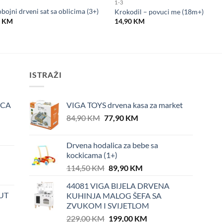
1-3
bojni drveni sat sa oblicima (3+)
Krokodil – povuci me (18m+)
0
KM
14,90
KM
ISTRAŽI
ICA
VIGA TOYS drvena kasa za market
Original
Current
84,90
KM
77,90
KM
price
price
was:
is:
Drvena hodalica za bebe sa
84,90 KM.
77,90 KM.
kockicama (1+)
Original
Current
114,50
KM
89,90
KM
price
price
44081 VIGA BIJELA DRVENA
was:
is:
UT
KUHINJA MALOG ŠEFA SA
114,50 KM.
89,90 KM.
ZVUKOM I SVIJETLOM
Original
Current
229,00
KM
199,00
KM