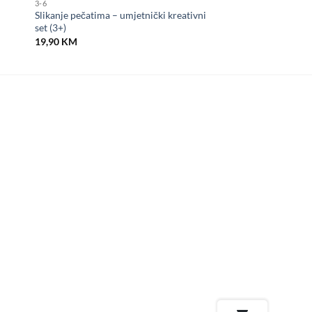
3-6
Slikanje pečatima – umjetnički kreativni
set (3+)
19,90
KM