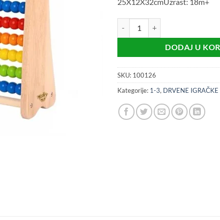
25X12X32cmUzrast: 18m+
Veliki drveni abakus (18m+) količ
DODAJ U KO
SKU:
100126
Kategorije:
1-3
,
DRVENE IGRAČKE