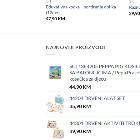
1-3
1-3
Edukativna kocka – sortiranje oblika
Razno
(18m+)
(12m+)
29,9
47,50
KM
NAJNOVIJI PROIZVODI
SCT1384205 PEPPA PIG KOSIL
SA BALONČICIMA / Pepa Prase
kosačica za djecu
44,90
KM
44204 DRVENI ALAT SET
35,90
KM
44301 DRVENI AKTIVITI TROK
39,90
KM