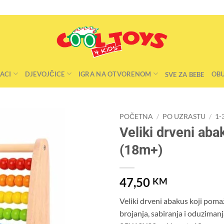
ACI
DJEVOJČICE
IGRA NA OTVORENOM
OB
SVE ZA BEBE
POČETNA
/
PO UZRASTU
/
1-
Veliki drveni aba
(18m+)
47,50
KM
Veliki drveni abakus koji poma
brojanja, sabiranja i oduziman