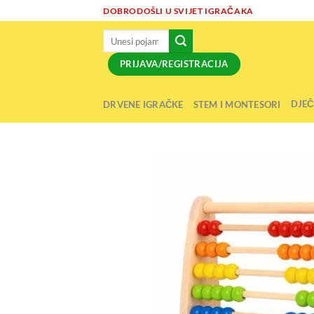
Skip
DOBRODOŠLI U SVIJET IGRAČAKA
to
Pretraži:
content
PRIJAVA/REGISTRACIJA
DJEČ
DRVENE IGRAČKE
STEM I MONTESORI