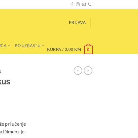
PRIJAVA
UĆA
PO UZRASTU
KORPA /
0,00
KM
0
3
kus
že pri učenje
ja.Dimenzije: