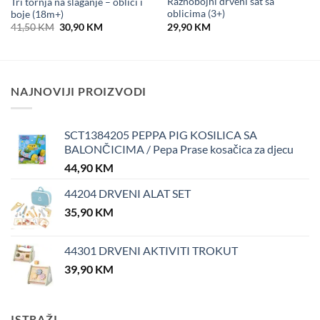
Raznobojni drveni sat sa
Tri tornja na slaganje – oblici i
oblicima (3+)
boje (18m+)
Original
Current
29,90
KM
41,50
KM
30,90
KM
price
price
was:
is:
41,50 KM.
30,90 KM.
NAJNOVIJI PROIZVODI
SCT1384205 PEPPA PIG KOSILICA SA
BALONČICIMA / Pepa Prase kosačica za djecu
44,90
KM
44204 DRVENI ALAT SET
35,90
KM
44301 DRVENI AKTIVITI TROKUT
39,90
KM
ISTRAŽI