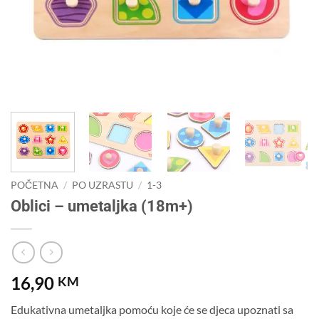
POČETNA
/
PO UZRASTU
/
1-3
Oblici – umetaljka (18m+)
16,90
KM
Edukativna umetaljka pomoću koje će se djeca upoznati sa