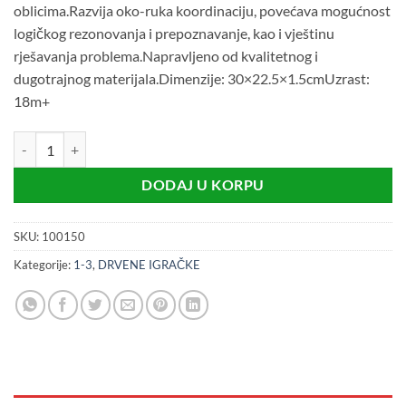
oblicima.Razvija oko-ruka koordinaciju, povećava mogućnost
logičkog rezonovanja i prepoznavanje, kao i vještinu
rješavanja problema.Napravljeno od kvalitetnog i
dugotrajnog materijala.Dimenzije: 30×22.5×1.5cmUzrast:
18m+
Oblici - umetaljka (18m+) količina
DODAJ U KORPU
SKU:
100150
Kategorije:
1-3
,
DRVENE IGRAČKE