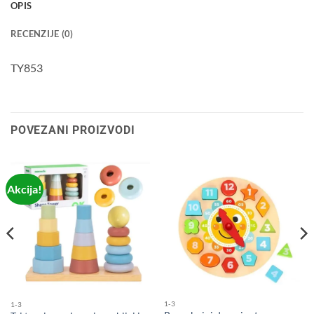
OPIS
RECENZIJE (0)
TY853
POVEZANI PROIZVODI
Akcija!
1-3
1-3