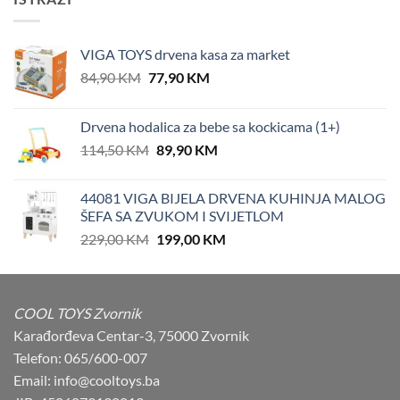
VIGA TOYS drvena kasa za market
Original
Current
84,90
KM
77,90
KM
price
price
was:
is:
Drvena hodalica za bebe sa kockicama (1+)
84,90 KM.
77,90 KM.
Original
Current
114,50
KM
89,90
KM
price
price
was:
is:
44081 VIGA BIJELA DRVENA KUHINJA MALOG
114,50 KM.
89,90 KM.
ŠEFA SA ZVUKOM I SVIJETLOM
Original
Current
229,00
KM
199,00
KM
price
price
was:
is:
229,00 KM.
199,00 KM.
COOL TOYS Zvornik
Karađorđeva Centar-3, 75000 Zvornik
Telefon: 065/600-007
Email: info@cooltoys.ba