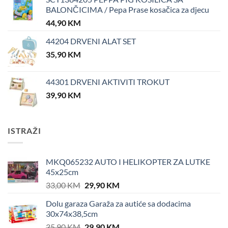
BALONČICIMA / Pepa Prase kosačica za djecu
44,90
KM
44204 DRVENI ALAT SET
35,90
KM
44301 DRVENI AKTIVITI TROKUT
39,90
KM
ISTRAŽI
MKQ065232 AUTO I HELIKOPTER ZA LUTKE
45x25cm
Original
Current
33,00
KM
29,90
KM
price
price
Dolu garaza Garaža za autiće sa dodacima
was:
is:
30x74x38,5cm
33,00 KM.
29,90 KM.
Original
Current
35,90
KM
29,90
KM