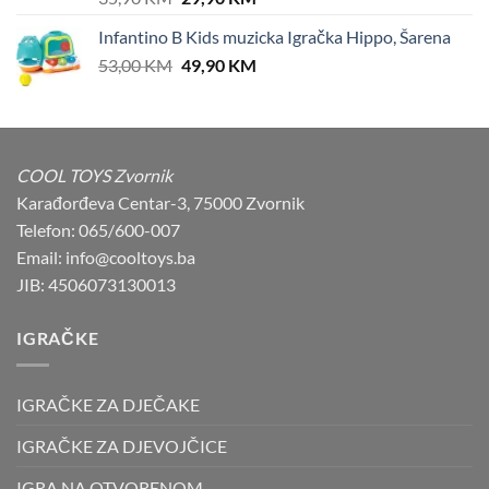
price
price
Infantino B Kids muzicka Igračka Hippo, Šarena
was:
is:
Original
Current
53,00
KM
35,90 KM.
49,90
KM
29,90 KM.
price
price
was:
is:
53,00 KM.
49,90 KM.
COOL TOYS Zvornik
Karađorđeva Centar-3, 75000 Zvornik
Telefon: 065/600-007
Email: info@cooltoys.ba
JIB: 4506073130013
IGRAČKE
IGRAČKE ZA DJEČAKE
IGRAČKE ZA DJEVOJČICE
IGRA NA OTVORENOM