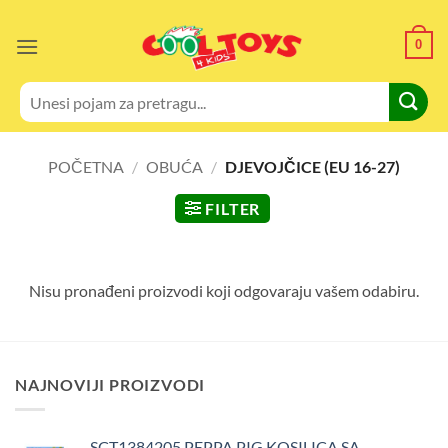
Skip
to
0
content
Pretraži:
POČETNA
/
OBUĆA
/
DJEVOJČICE (EU 16-27)
FILTER
Nisu pronađeni proizvodi koji odgovaraju vašem odabiru.
NAJNOVIJI PROIZVODI
SCT1384205 PEPPA PIG KOSILICA SA