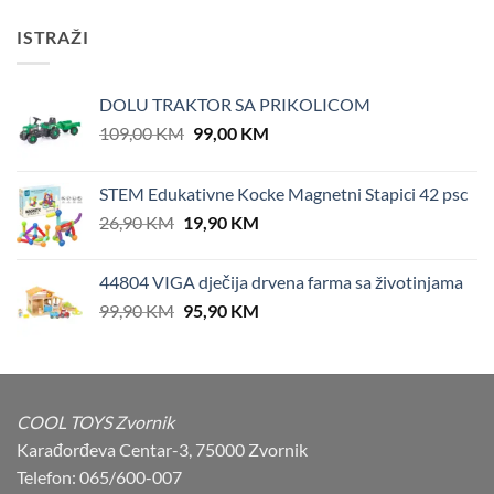
ISTRAŽI
DOLU TRAKTOR SA PRIKOLICOM
Original
Current
109,00
KM
99,00
KM
price
price
was:
is:
STEM Edukativne Kocke Magnetni Stapici 42 psc
109,00 KM.
99,00 KM.
Original
Current
26,90
KM
19,90
KM
price
price
was:
is:
44804 VIGA dječija drvena farma sa životinjama
26,90 KM.
19,90 KM.
Original
Current
99,90
KM
95,90
KM
price
price
was:
is:
99,90 KM.
95,90 KM.
COOL TOYS Zvornik
Karađorđeva Centar-3, 75000 Zvornik
Telefon: 065/600-007