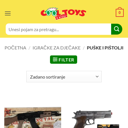
Skip
to
0
content
Pretraži:
POČETNA
/
IGRAČKE ZA DJEČAKE
/
PUŠKE I PIŠTOLJI
FILTER