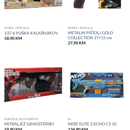
PUŠKE I PIŠTOLJI
PUŠKE I PIŠTOLJI
METALNI PIŠTOLJ GOLD
137-6 PUŠKA KALAŠNJIKOV
COLLECTION 27×15 cm
58,90
KM
27,90
KM
IGRAČKE ZA DVORIŠTE
8+
MITRALJEZ GANGSTERSKI
NERF ELITE 2 ECHO CS 10
59,90
KM
134,90
KM