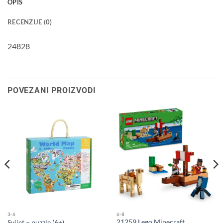
OPIS
RECENZIJE (0)
24828
POVEZANI PROIZVODI
3-6
6-8
21259 Lego Minecraft
Svijet – puzzle (6+)