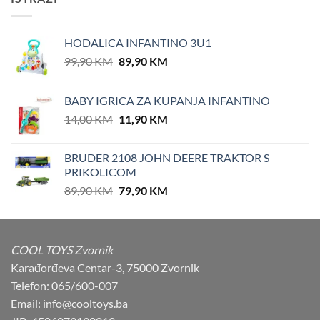
HODALICA INFANTINO 3U1
Original
Current
99,90
KM
89,90
KM
price
price
was:
is:
BABY IGRICA ZA KUPANJA INFANTINO
99,90 KM.
89,90 KM.
Original
Current
14,00
KM
11,90
KM
price
price
was:
is:
BRUDER 2108 JOHN DEERE TRAKTOR S
14,00 KM.
11,90 KM.
PRIKOLICOM
Original
Current
89,90
KM
79,90
KM
price
price
was:
is:
89,90 KM.
79,90 KM.
COOL TOYS Zvornik
Karađorđeva Centar-3, 75000 Zvornik
Telefon: 065/600-007
Email: info@cooltoys.ba