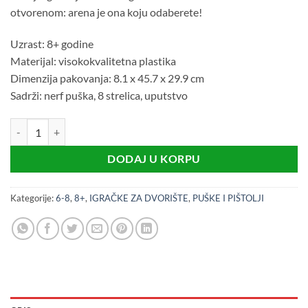
otvorenom: arena je ona koju odaberete!
Uzrast: 8+ godine
Materijal: visokokvalitetna plastika
Dimenzija pakovanja: 8.1 x 45.7 x 29.9 cm
Sadrži: nerf puška, 8 strelica, uputstvo
NERF ELITE 2.0 FLIPSHOTS FLIP-8 BLASTER količina
DODAJ U KORPU
Kategorije:
6-8
,
8+
,
IGRAČKE ZA DVORIŠTE
,
PUŠKE I PIŠTOLJI