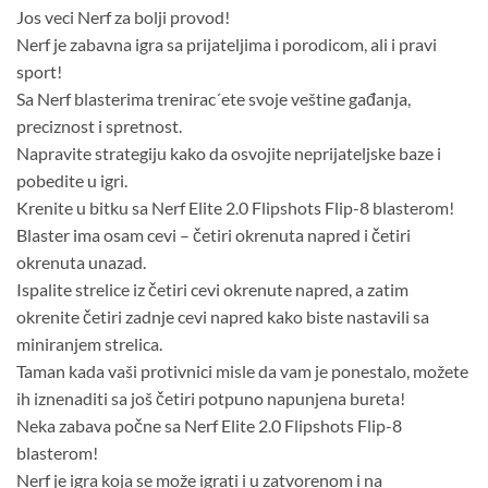
Jos veci Nerf za bolji provod!
Nerf je zabavna igra sa prijateljima i porodicom, ali i pravi
sport!
Sa Nerf blasterima trenirac´ete svoje veštine gađanja,
preciznost i spretnost.
Napravite strategiju kako da osvojite neprijateljske baze i
pobedite u igri.
Krenite u bitku sa Nerf Elite 2.0 Flipshots Flip-8 blasterom!
Blaster ima osam cevi – četiri okrenuta napred i četiri
okrenuta unazad.
Ispalite strelice iz četiri cevi okrenute napred, a zatim
okrenite četiri zadnje cevi napred kako biste nastavili sa
miniranjem strelica.
Taman kada vaši protivnici misle da vam je ponestalo, možete
ih iznenaditi sa još četiri potpuno napunjena bureta!
Neka zabava počne sa Nerf Elite 2.0 Flipshots Flip-8
blasterom!
Nerf je igra koja se može igrati i u zatvorenom i na