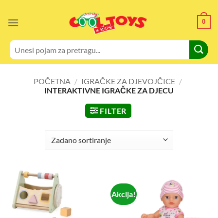
Skip
to
0
content
Pretraži:
POČETNA
/
IGRAČKE ZA DJEVOJČICE
/
INTERAKTIVNE IGRAČKE ZA DJECU
FILTER
Akcija!