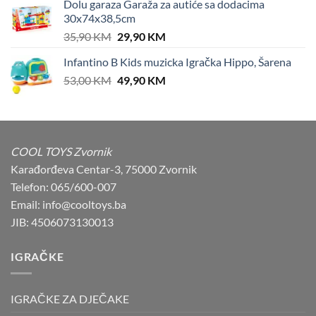
Dolu garaza Garaža za autiće sa dodacima
was:
is:
30x74x38,5cm
33,00 KM.
29,90 KM.
Original
Current
35,90
KM
29,90
KM
price
price
Infantino B Kids muzicka Igračka Hippo, Šarena
was:
is:
Original
Current
53,00
KM
35,90 KM.
49,90
KM
29,90 KM.
price
price
was:
is:
53,00 KM.
49,90 KM.
COOL TOYS Zvornik
Karađorđeva Centar-3, 75000 Zvornik
Telefon: 065/600-007
Email: info@cooltoys.ba
JIB: 4506073130013
IGRAČKE
IGRAČKE ZA DJEČAKE