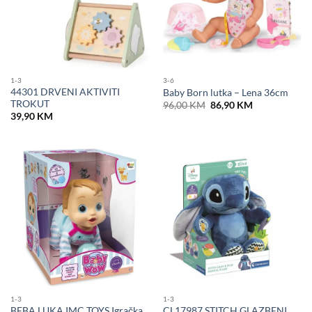
1-3
3-6
44301 DRVENI AKTIVITI
Baby Born lutka – Lena 36cm
TROKUT
Original
Current
96,00
KM
86,90
KM
price
price
39,90
KM
was:
is:
96,00 KM.
86,90 KM.
1-3
1-3
BEBA LUKA IMC TOYS Igračka
CL17987 STITCH GLAZBENI