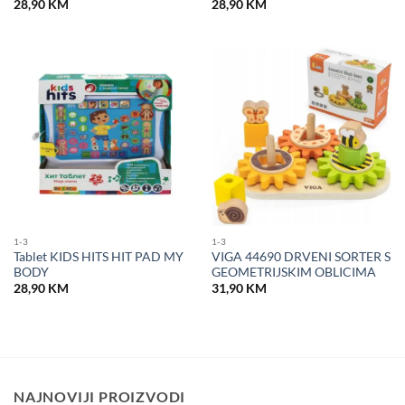
28,90
KM
28,90
KM
1-3
1-3
Tablet KIDS HITS HIT PAD MY
VIGA 44690 DRVENI SORTER S
BODY
GEOMETRIJSKIM OBLICIMA
28,90
KM
31,90
KM
NAJNOVIJI PROIZVODI