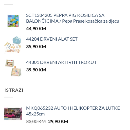
SCT1384205 PEPPA PIG KOSILICA SA
BALONČICIMA / Pepa Prase kosačica za djecu
44,90
KM
44204 DRVENI ALAT SET
35,90
KM
44301 DRVENI AKTIVITI TROKUT
39,90
KM
ISTRAŽI
MKQ065232 AUTO I HELIKOPTER ZA LUTKE
45x25cm
Original
Current
33,00
KM
29,90
KM
price
price