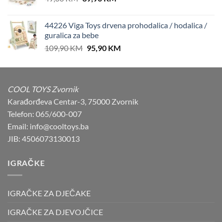
price
price
was:
is:
44226 Viga Toys drvena prohodalica / hodalica /
49,00 KM.
39,90 KM.
guralica za bebe
Original
Current
109,90
KM
95,90
KM
price
price
was:
is:
109,90 KM.
95,90 KM.
COOL TOYS Zvornik
Karađorđeva Centar-3, 75000 Zvornik
Telefon: 065/600-007
Email: info@cooltoys.ba
JIB: 4506073130013
IGRAČKE
IGRAČKE ZA DJEČAKE
IGRAČKE ZA DJEVOJČICE