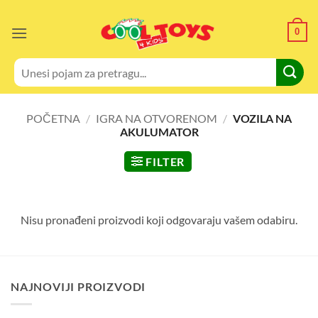
Skip
to
0
content
Pretraži:
POČETNA
/
IGRA NA OTVORENOM
/
VOZILA NA
AKULUMATOR
FILTER
Nisu pronađeni proizvodi koji odgovaraju vašem odabiru.
NAJNOVIJI PROIZVODI