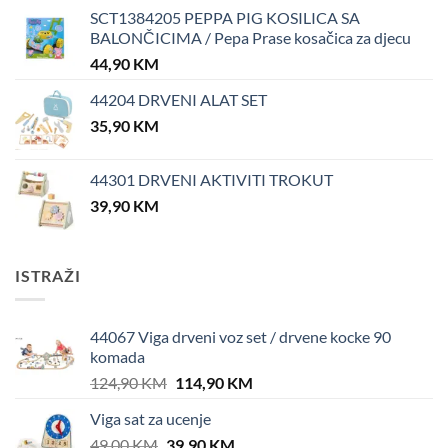
SCT1384205 PEPPA PIG KOSILICA SA
BALONČICIMA / Pepa Prase kosačica za djecu
44,90
KM
44204 DRVENI ALAT SET
35,90
KM
44301 DRVENI AKTIVITI TROKUT
39,90
KM
ISTRAŽI
44067 Viga drveni voz set / drvene kocke 90
komada
Original
Current
124,90
KM
114,90
KM
price
price
Viga sat za ucenje
was:
is:
Original
Current
49,00
KM
39,90
124,90 KM.
KM
114,90 KM.