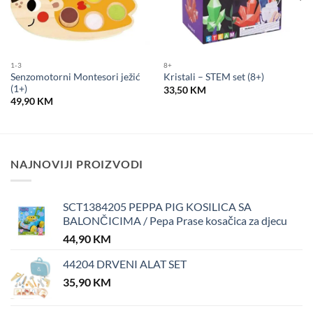
1-3
8+
Senzomotorni Montesori ježić
Kristali – STEM set (8+)
(1+)
33,50
KM
49,90
KM
NAJNOVIJI PROIZVODI
SCT1384205 PEPPA PIG KOSILICA SA
BALONČICIMA / Pepa Prase kosačica za djecu
44,90
KM
44204 DRVENI ALAT SET
35,90
KM