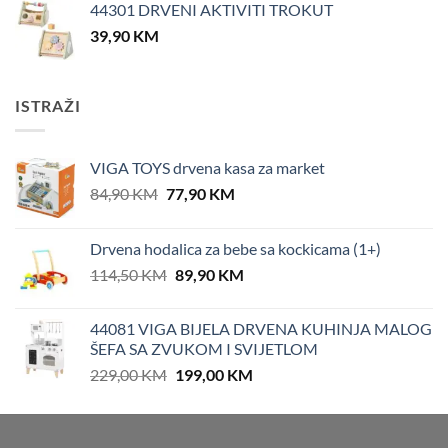
44301 DRVENI AKTIVITI TROKUT
39,90
KM
ISTRAŽI
VIGA TOYS drvena kasa za market
Original
Current
84,90
KM
77,90
KM
price
price
was:
is:
Drvena hodalica za bebe sa kockicama (1+)
84,90 KM.
77,90 KM.
Original
Current
114,50
KM
89,90
KM
price
price
was:
is:
44081 VIGA BIJELA DRVENA KUHINJA MALOG
114,50 KM.
89,90 KM.
ŠEFA SA ZVUKOM I SVIJETLOM
Original
Current
229,00
KM
199,00
KM
price
price
was:
is:
229,00 KM.
199,00 KM.