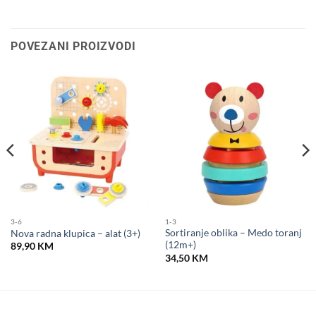
POVEZANI PROIZVODI
3-6
1-3
Sortiranje oblika – Medo toranj
Nova radna klupica – alat (3+)
(12m+)
89,90
KM
34,50
KM