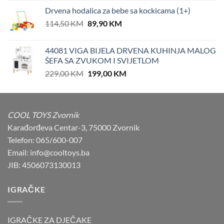
was:
is:
Drvena hodalica za bebe sa kockicama (1+)
84,90 KM.
77,90 KM.
Original
Current
114,50
KM
89,90
KM
price
price
was:
is:
44081 VIGA BIJELA DRVENA KUHINJA MALOG
114,50 KM.
89,90 KM.
ŠEFA SA ZVUKOM I SVIJETLOM
Original
Current
229,00
KM
199,00
KM
price
price
was:
is:
229,00 KM.
199,00 KM.
COOL TOYS Zvornik
Karađorđeva Centar-3, 75000 Zvornik
Telefon: 065/600-007
Email: info@cooltoys.ba
JIB: 4506073130013
IGRAČKE
IGRAČKE ZA DJEČAKE