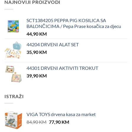
NAJNOVIJI PROIZVODI
SCT1384205 PEPPA PIG KOSILICA SA
BALONČICIMA / Pepa Prase kosačica za djecu
44,90
KM
44204 DRVENI ALAT SET
35,90
KM
44301 DRVENI AKTIVITI TROKUT
39,90
KM
ISTRAŽI
VIGA TOYS drvena kasa za market
Original
Current
84,90
KM
77,90
KM
price
price