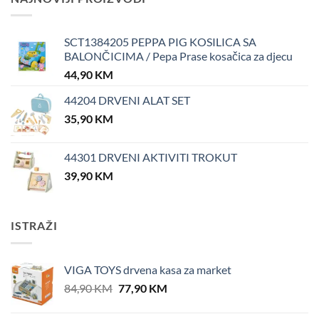
SCT1384205 PEPPA PIG KOSILICA SA
BALONČICIMA / Pepa Prase kosačica za djecu
44,90
KM
44204 DRVENI ALAT SET
35,90
KM
44301 DRVENI AKTIVITI TROKUT
39,90
KM
ISTRAŽI
VIGA TOYS drvena kasa za market
Original
Current
84,90
KM
77,90
KM
price
price
was:
is: