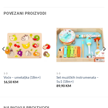
POVEZANI PROIZVODI
1-3
1-3
Set muzičkih instrumenata –
Voće – umetaljka (18m+)
5u1 (18m+)
16,50
KM
89,90
KM
NAJNOVIJI PROIZVODI