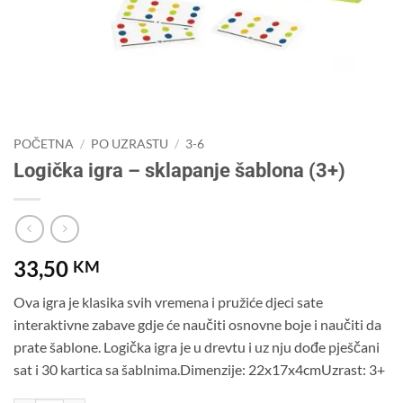
POČETNA
/
PO UZRASTU
/
3-6
Logička igra – sklapanje šablona (3+)
33,50
KM
Ova igra je klasika svih vremena i pružiće djeci sate
interaktivne zabave gdje će naučiti osnovne boje i naučiti da
prate šablone. Logička igra je u drevtu i uz nju dođe pješčani
sat i 30 kartica sa šablnima.Dimenzije: 22x17x4cmUzrast: 3+