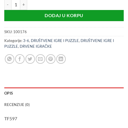
Logička igra - sklapanje šablona (3+) količina
DODAJ U KORPU
SKU:
100176
Kategorije:
3-6
,
DRUŠTVENE IGRE I PUZZLE
,
DRUŠTVENE IGRE I
PUZZLE
,
DRVENE IGRAČKE
OPIS
RECENZIJE (0)
TF597