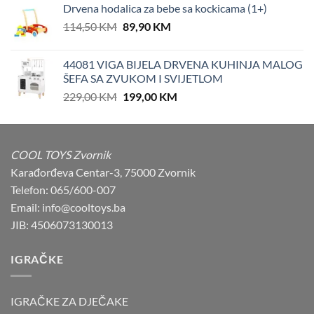
Drvena hodalica za bebe sa kockicama (1+)
84,90 KM.
77,90 KM.
Original
Current
114,50
KM
89,90
KM
price
price
was:
is:
44081 VIGA BIJELA DRVENA KUHINJA MALOG
114,50 KM.
89,90 KM.
ŠEFA SA ZVUKOM I SVIJETLOM
Original
Current
229,00
KM
199,00
KM
price
price
was:
is:
229,00 KM.
199,00 KM.
COOL TOYS Zvornik
Karađorđeva Centar-3, 75000 Zvornik
Telefon: 065/600-007
Email: info@cooltoys.ba
JIB: 4506073130013
IGRAČKE
IGRAČKE ZA DJEČAKE