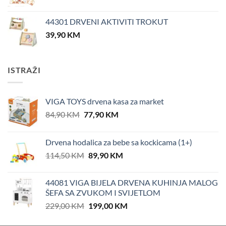
44301 DRVENI AKTIVITI TROKUT
39,90
KM
ISTRAŽI
VIGA TOYS drvena kasa za market
Original
Current
84,90
KM
77,90
KM
price
price
was:
is:
Drvena hodalica za bebe sa kockicama (1+)
84,90 KM.
77,90 KM.
Original
Current
114,50
KM
89,90
KM
price
price
was:
is:
44081 VIGA BIJELA DRVENA KUHINJA MALOG
114,50 KM.
89,90 KM.
ŠEFA SA ZVUKOM I SVIJETLOM
Original
Current
229,00
KM
199,00
KM
price
price