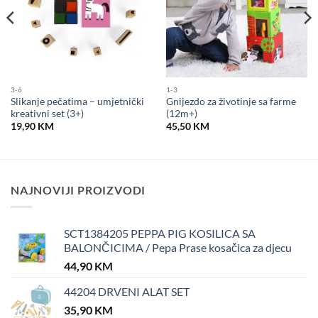
3-6
1-3
Slikanje pečatima – umjetnički
Gnijezdo za životinje sa farme
kreativni set (3+)
(12m+)
19,90
KM
45,50
KM
NAJNOVIJI PROIZVODI
SCT1384205 PEPPA PIG KOSILICA SA
BALONČICIMA / Pepa Prase kosačica za djecu
44,90
KM
44204 DRVENI ALAT SET
35,90
KM