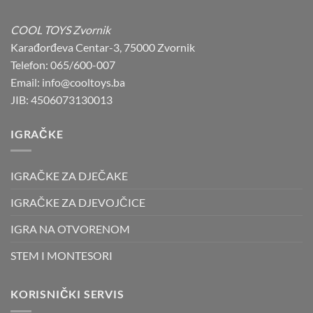
was:
is:
229,00 KM.
199,00 KM.
COOL TOYS Zvornik
Karađorđeva Centar-3, 75000 Zvornik
Telefon: 065/600-007
Email: info@cooltoys.ba
JIB: 4506073130013
IGRAČKE
IGRAČKE ZA DJEČAKE
IGRAČKE ZA DJEVOJČICE
IGRA NA OTVORENOM
STEM I MONTESORI
KORISNIČKI SERVIS