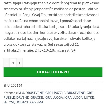
razmišljaju i razvijaju znanja o određenoj temi.To je efikasno
41,90 KM.
36,90 KM.
sredstvo za učenje jer podstiče mališane da postanu aktivni
učesnici u učenju.Ovaj Doktorski set podstiče kreativnost i
maštu, utiče na emocionalni razvoj i pomaže deci da se
oslobode straha od odlaska kod ljekara. U toku igranja deca
mogu da nose kostim i koriste rekvizite, da se kreću, donose
odluke i na taj način jačaju svoj karakter i shvate koliko je
uloga doktora zaista važna. Set se sastoji od 11
artikala.Dimenzije: 24.5x10x18cmUzrast: 3+
Drveni doktorski set (3+) količina
DODAJ U KORPU
SKU:
100164
Kategorije:
3-6
,
DRUŠTVENE IGRE I PUZZLE
,
DRUŠTVENE IGRE I
PUZZLE
,
DRVENE IGRAČKE
,
IGRA ULOGA
,
IGRA ULOGA
,
LUTKE,
SETOVI, DODACI I OPREMA