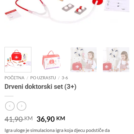
POČETNA
/
PO UZRASTU
/
3-6
Drveni doktorski set (3+)
Original
Current
41,90
36,90
KM
KM
price
price
Igra uloge je simulaciona igra koja djecu podstiče da
was:
is: