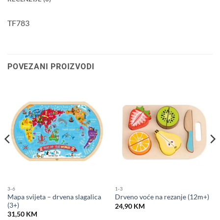
TF783
POVEZANI PROIZVODI
3-6
1-3
Mapa svijeta – drvena slagalica
Drveno voće na rezanje (12m+)
(3+)
24,90
KM
31,50
KM