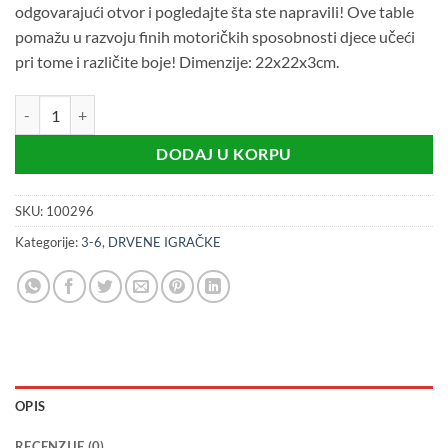
odgovarajući otvor i pogledajte šta ste napravili! Ove table
pomažu u razvoju finih motoričkih sposobnosti djece učeći
pri tome i različite boje! Dimenzije: 22x22x3cm.
Oblici u prirodi - logička igra (3+) količina
DODAJ U KORPU
SKU:
100296
Kategorije:
3-6
,
DRVENE IGRAČKE
OPIS
RECENZIJE (0)