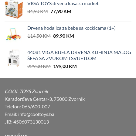
VIGA TOYS drvena kasa za market
Original
Current
84,90
KM
77,90
KM
price
price
was:
is:
Drvena hodalica za bebe sa kockicama (1+)
84,90 KM.
77,90 KM.
Original
Current
114,50
KM
89,90
KM
price
price
was:
is:
44081 VIGA BIJELA DRVENA KUHINJA MALOG
114,50 KM.
89,90 KM.
ŠEFA SA ZVUKOM I SVIJETLOM
Original
Current
229,00
KM
199,00
KM
price
price
was:
is:
229,00 KM.
199,00 KM.
COOL TOYS Zvornik
Karađorđeva Centar-3, 75000 Zvornik
Telefon: 065/600-007
Email: info@cooltoys.ba
JIB: 4506073130013