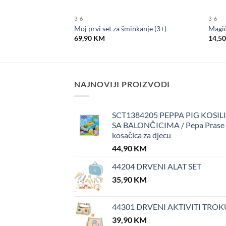
3-6
3-6
votinje (3+)
Moj prvi set za šminkanje (3+)
Magič
69,90
KM
14,5
NAJNOVIJI PROIZVODI
SCT1384205 PEPPA PIG KOSIL
SA BALONČICIMA / Pepa Prase
kosačica za djecu
44,90
KM
44204 DRVENI ALAT SET
35,90
KM
44301 DRVENI AKTIVITI TROK
39,90
KM