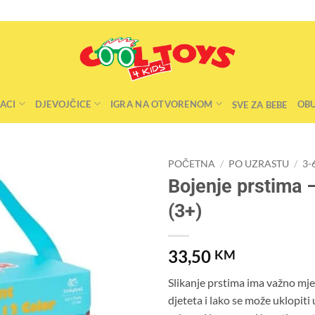
ACI
DJEVOJČICE
IGRA NA OTVORENOM
OB
SVE ZA BEBE
POČETNA
/
PO UZRASTU
/
3-
Bojenje prstima 
(3+)
33,50
KM
Slikanje prstima ima važno mje
djeteta i lako se može uklopiti 