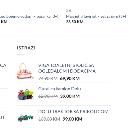
3-6
no bojenje vodom – bojanka (3+)
Magnetni lavirint – set za igru (3+)
0
KM
23,50
KM
ISTRAŽI
ICA
VIGA TOALETNI STOLIĆ SA
OGLEDALOM I DODACIMA
Original
Current
74,90
KM
69,90
KM
price
price
Guralica kamion Dolu
was:
is:
Original
Current
62,90
KM
74,90 KM.
39,00
KM
69,90 KM.
price
price
was:
is:
DOLU TRAKTOR SA PRIKOLICOM
62,90 KM.
39,00 KM.
UT
Original
Current
109,00
KM
99,00
KM
price
price