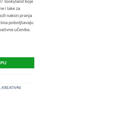
ti! Tookyland boje
ne i lake za
koži nakon pranja
tima poboljšavaju
eativne učenike.
ičina
RPU
,
KREATIVNI