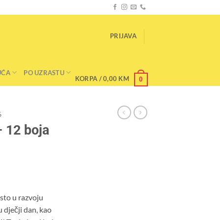
PRIJAVA
UĆA
PO UZRASTU
KORPA /
0,00
KM
0
6
– 12 boja
sto u razvoju
u dječji dan, kao