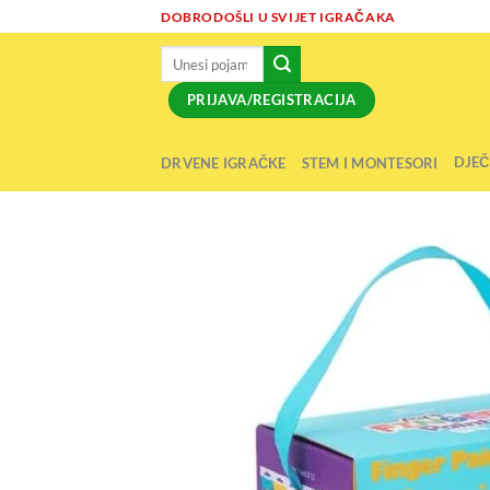
Skip
DOBRODOŠLI U SVIJET IGRAČAKA
to
Pretraži:
content
PRIJAVA/REGISTRACIJA
DJEČ
DRVENE IGRAČKE
STEM I MONTESORI