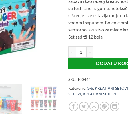
zabava i kao razvoj kreativnos
su testirane i sigurne, netoksič
čišćenje! Ne ostavlja mrlje na 
vodom i sapunom. Bojenje prs
senzorno iskustvo za mlade kr
Set sadrži 12 boja.
Bojenje prstima - 12 boja (3+) kol
DODAJ U KO
SKU:
100464
Kategorije:
3-6
,
KREATIVNI SETOVI
SETOVI
,
KREATIVNI SETOVI