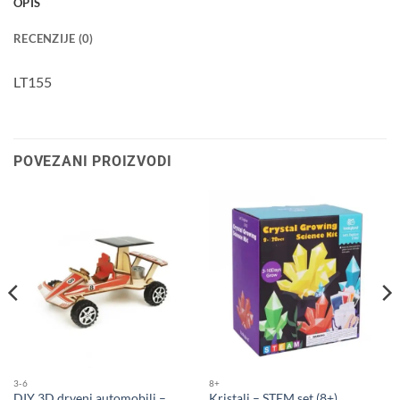
OPIS
RECENZIJE (0)
LT155
POVEZANI PROIZVODI
3-6
8+
DIY 3D drveni automobili –
Kristali – STEM set (8+)