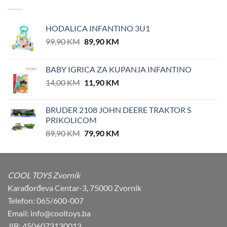
HODALICA INFANTINO 3U1
Original
Current
99,90
KM
89,90
KM
price
price
was:
is:
BABY IGRICA ZA KUPANJA INFANTINO
99,90 KM.
89,90 KM.
Original
Current
14,00
KM
11,90
KM
price
price
was:
is:
BRUDER 2108 JOHN DEERE TRAKTOR S
14,00 KM.
11,90 KM.
PRIKOLICOM
Original
Current
89,90
KM
79,90
KM
price
price
was:
is:
89,90 KM.
79,90 KM.
COOL TOYS Zvornik
Karađorđeva Centar-3, 75000 Zvornik
Telefon: 065/600-007
Email: info@cooltoys.ba
JIB: 4506073130013