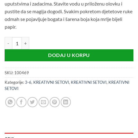
uputstvima i zadacima. Stavite vodu u priloženu olovku i
pustite da se magija dogodi. Svakim pokretom djetetove ruke
odmah se pojavljuje bogata i šarena boja koja mrlje bijeli
papir.
Magično bojenje vodom - bojanka (3+) količina
DODAJ U KORPU
SKU:
100469
Kategorije:
3-6
,
KREATIVNI SETOVI
,
KREATIVNI SETOVI
,
KREATIVNI
SETOVI