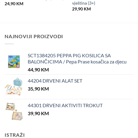
vještina (3+)
24,90
KM
29,90
KM
NAJNOVIJI PROIZVODI
SCT1384205 PEPPA PIG KOSILICA SA
BALONČICIMA / Pepa Prase kosačica za djecu
44,90
KM
44204 DRVENI ALAT SET
35,90
KM
44301 DRVENI AKTIVITI TROKUT
39,90
KM
ISTRAŽI