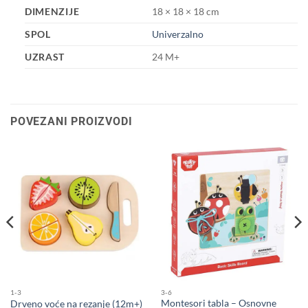
DIMENZIJE
18 × 18 × 18 cm
SPOL
Univerzalno
UZRAST
24 M+
POVEZANI PROIZVODI
1-3
3-6
Montesori tabla – Osnovne
Drveno voće na rezanje (12m+)