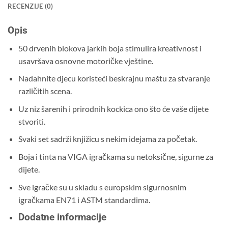
RECENZIJE (0)
Opis
50 drvenih blokova jarkih boja stimulira kreativnost i
usavršava osnovne motoričke vještine.
Nadahnite djecu koristeći beskrajnu maštu za stvaranje
različitih scena.
Uz niz šarenih i prirodnih kockica ono što će vaše dijete
stvoriti.
Svaki set sadrži knjižicu s nekim idejama za početak.
Boja i tinta na VIGA igračkama su netoksične, sigurne za
dijete.
Sve igračke su u skladu s europskim sigurnosnim
igračkama EN71 i ASTM standardima.
Dodatne informacije