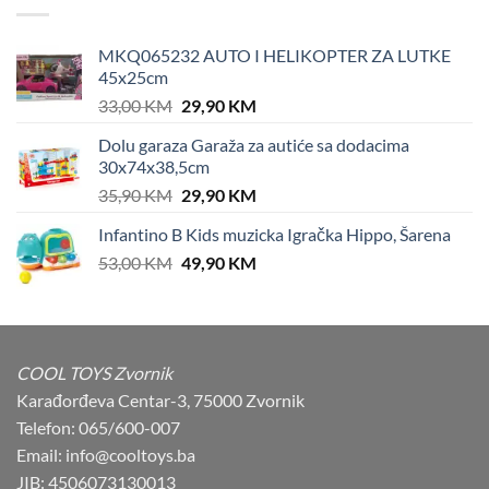
MKQ065232 AUTO I HELIKOPTER ZA LUTKE
45x25cm
Original
Current
33,00
KM
29,90
KM
price
price
Dolu garaza Garaža za autiće sa dodacima
was:
is:
30x74x38,5cm
33,00 KM.
29,90 KM.
Original
Current
35,90
KM
29,90
KM
price
price
Infantino B Kids muzicka Igračka Hippo, Šarena
was:
is:
Original
Current
53,00
KM
35,90 KM.
49,90
KM
29,90 KM.
price
price
was:
is:
53,00 KM.
49,90 KM.
COOL TOYS Zvornik
Karađorđeva Centar-3, 75000 Zvornik
Telefon: 065/600-007
Email: info@cooltoys.ba
JIB: 4506073130013