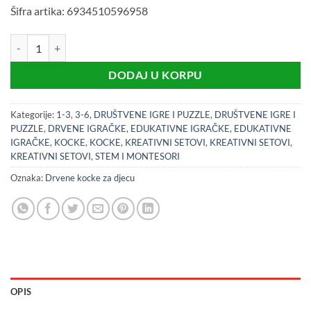
Šifra artika: 6934510596958
Viga 59695 drvene šarene kocke dječije / drvene kockice za djecu 50
DODAJ U KORPU
Kategorije:
1-3
,
3-6
,
DRUŠTVENE IGRE I PUZZLE
,
DRUŠTVENE IGRE I
PUZZLE
,
DRVENE IGRAČKE
,
EDUKATIVNE IGRAČKE
,
EDUKATIVNE
IGRAČKE
,
KOCKE
,
KOCKE
,
KREATIVNI SETOVI
,
KREATIVNI SETOVI
,
KREATIVNI SETOVI
,
STEM I MONTESORI
Oznaka:
Drvene kocke za djecu
OPIS