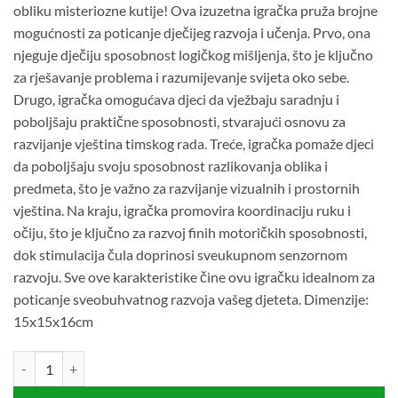
obliku misteriozne kutije! Ova izuzetna igračka pruža brojne
mogućnosti za poticanje dječijeg razvoja i učenja. Prvo, ona
njeguje dječiju sposobnost logičkog mišljenja, što je ključno
za rješavanje problema i razumijevanje svijeta oko sebe.
Drugo, igračka omogućava djeci da vježbaju saradnju i
poboljšaju praktične sposobnosti, stvarajući osnovu za
razvijanje vještina timskog rada. Treće, igračka pomaže djeci
da poboljšaju svoju sposobnost razlikovanja oblika i
predmeta, što je važno za razvijanje vizualnih i prostornih
vještina. Na kraju, igračka promovira koordinaciju ruku i
očiju, što je ključno za razvoj finih motoričkih sposobnosti,
dok stimulacija čula doprinosi sveukupnom senzornom
razvoju. Sve ove karakteristike čine ovu igračku idealnom za
poticanje sveobuhvatnog razvoja vašeg djeteta. Dimenzije:
15x15x16cm
Misteriozna kutija - Montesori igra (3+) količina