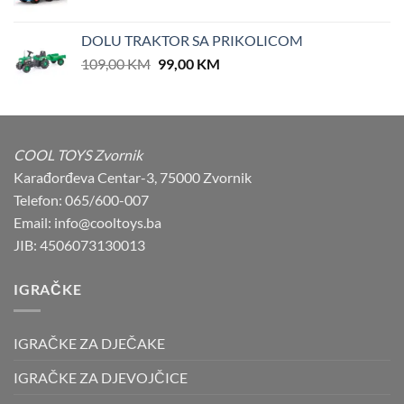
price
price
was:
is:
DOLU TRAKTOR SA PRIKOLICOM
62,90 KM.
39,00 KM.
Original
Current
109,00
KM
99,00
KM
price
price
was:
is:
109,00 KM.
99,00 KM.
COOL TOYS Zvornik
Karađorđeva Centar-3, 75000 Zvornik
Telefon: 065/600-007
Email: info@cooltoys.ba
JIB: 4506073130013
IGRAČKE
IGRAČKE ZA DJEČAKE
IGRAČKE ZA DJEVOJČICE