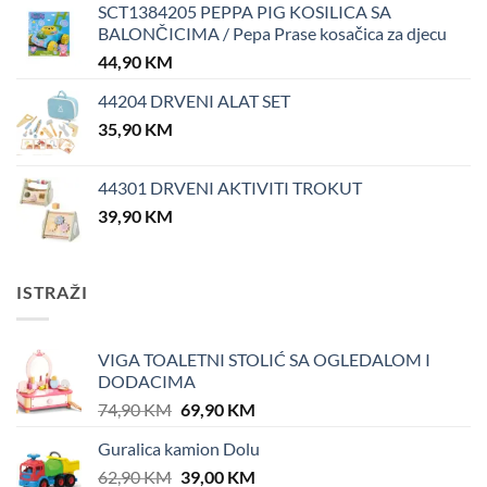
SCT1384205 PEPPA PIG KOSILICA SA
BALONČICIMA / Pepa Prase kosačica za djecu
44,90
KM
44204 DRVENI ALAT SET
35,90
KM
44301 DRVENI AKTIVITI TROKUT
39,90
KM
ISTRAŽI
VIGA TOALETNI STOLIĆ SA OGLEDALOM I
DODACIMA
Original
Current
74,90
KM
69,90
KM
price
price
Guralica kamion Dolu
was:
is:
Original
Current
62,90
KM
74,90 KM.
39,00
KM
69,90 KM.