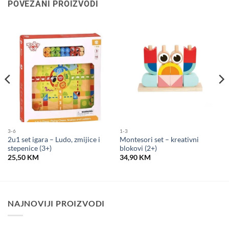
POVEZANI PROIZVODI
3-6
1-3
2u1 set igara – Ludo, zmijice i
Montesori set – kreativni
stepenice (3+)
blokovi (2+)
25,50
KM
34,90
KM
NAJNOVIJI PROIZVODI