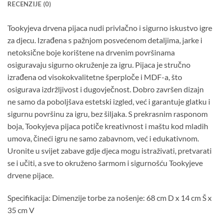
RECENZIJE (0)
Tookyjeva drvena pijaca nudi privlačno i sigurno iskustvo igre
za djecu. Izrađena s pažnjom posvećenom detaljima, jarke i
netoksične boje korištene na drvenim površinama
osiguravaju sigurno okruženje za igru. Pijaca je stručno
izrađena od visokokvalitetne šperploče i MDF-a, što
osigurava izdržljivost i dugovječnost. Dobro završen dizajn
ne samo da poboljšava estetski izgled, već i garantuje glatku i
sigurnu površinu za igru, bez šiljaka. S prekrasnim rasponom
boja, Tookyjeva pijaca potiče kreativnost i maštu kod mladih
umova, čineći igru ​​ne samo zabavnom, već i edukativnom.
Uronite u svijet zabave gdje djeca mogu istraživati, pretvarati
se i učiti, a sve to okruženo šarmom i sigurnošću Tookyjeve
drvene pijace.
Specifikacija: Dimenzije torbe za nošenje: 68 cm D x 14 cm Š x
35 cm V