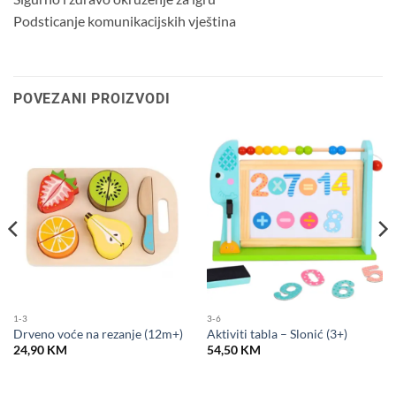
Podsticanje komunikacijskih vještina
POVEZANI PROIZVODI
1-3
3-6
Drveno voće na rezanje (12m+)
Aktiviti tabla – Slonić (3+)
24,90
KM
54,50
KM