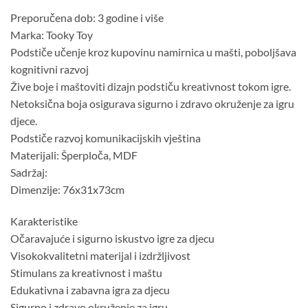
Preporučena dob: 3 godine i više
Marka: Tooky Toy
Podstiče učenje kroz kupovinu namirnica u mašti, poboljšava
kognitivni razvoj
Žive boje i maštoviti dizajn podstiču kreativnost tokom igre.
Netoksična boja osigurava sigurno i zdravo okruženje za igru ​​
djece.
Podstiče razvoj komunikacijskih vještina
Materijali: Šperploča, MDF
Sadržaj:
Dimenzije: 76x31x73cm
Karakteristike
Očaravajuće i sigurno iskustvo igre za djecu
Visokokvalitetni materijal i izdržljivost
Stimulans za kreativnost i maštu
Edukativna i zabavna igra za djecu
Sigurno i zdravo okruženje za igru