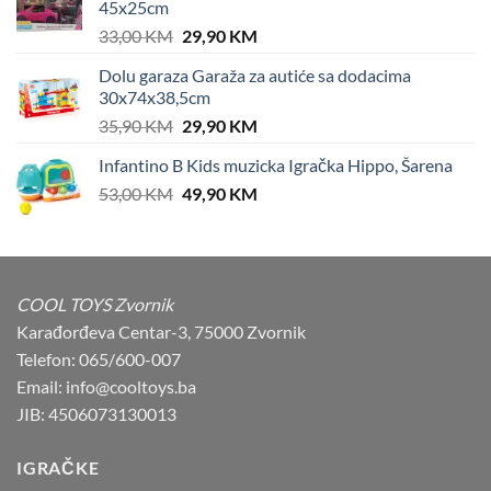
45x25cm
Original
Current
33,00
KM
29,90
KM
price
price
Dolu garaza Garaža za autiće sa dodacima
was:
is:
30x74x38,5cm
33,00 KM.
29,90 KM.
Original
Current
35,90
KM
29,90
KM
price
price
Infantino B Kids muzicka Igračka Hippo, Šarena
was:
is:
Original
Current
53,00
KM
35,90 KM.
49,90
KM
29,90 KM.
price
price
was:
is:
53,00 KM.
49,90 KM.
COOL TOYS Zvornik
Karađorđeva Centar-3, 75000 Zvornik
Telefon: 065/600-007
Email: info@cooltoys.ba
JIB: 4506073130013
IGRAČKE