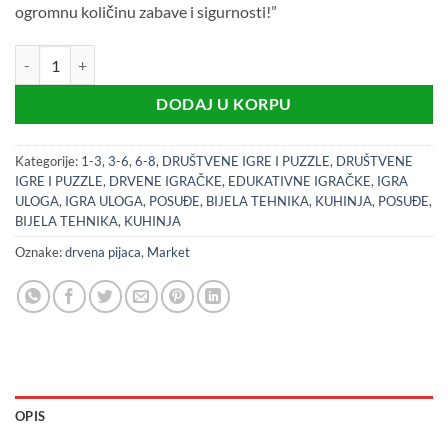
ogromnu količinu zabave i sigurnosti!”
Drvena pijaca igračka količina
DODAJ U KORPU
Kategorije:
1-3
,
3-6
,
6-8
,
DRUŠTVENE IGRE I PUZZLE
,
DRUŠTVENE
IGRE I PUZZLE
,
DRVENE IGRAČKE
,
EDUKATIVNE IGRAČKE
,
IGRA
ULOGA
,
IGRA ULOGA
,
POSUĐE, BIJELA TEHNIKA, KUHINJA
,
POSUĐE,
BIJELA TEHNIKA, KUHINJA
Oznake:
drvena pijaca
,
Market
OPIS