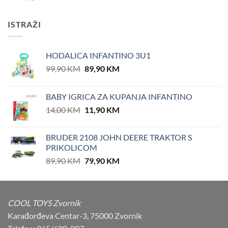
ISTRAŽI
HODALICA INFANTINO 3U1
Original
Current
99,90
KM
89,90
KM
price
price
was:
is:
BABY IGRICA ZA KUPANJA INFANTINO
99,90 KM.
89,90 KM.
Original
Current
14,00
KM
11,90
KM
price
price
was:
is:
BRUDER 2108 JOHN DEERE TRAKTOR S
14,00 KM.
11,90 KM.
PRIKOLICOM
Original
Current
89,90
KM
79,90
KM
price
price
was:
is:
89,90 KM.
79,90 KM.
COOL TOYS Zvornik
Karađorđeva Centar-3, 75000 Zvornik