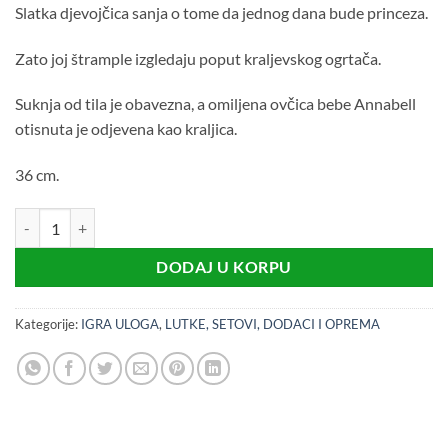
Slatka djevojčica sanja o tome da jednog dana bude princeza.
Zato joj štrample izgledaju poput kraljevskog ogrtača.
Suknja od tila je obavezna, a omiljena ovčica bebe Annabell
otisnuta je odjevena kao kraljica.
36 cm.
BABY BORN LUTKA BABY ANNABELL SWEET PRINCESS 36CM koli
DODAJ U KORPU
Kategorije:
IGRA ULOGA
,
LUTKE, SETOVI, DODACI I OPREMA