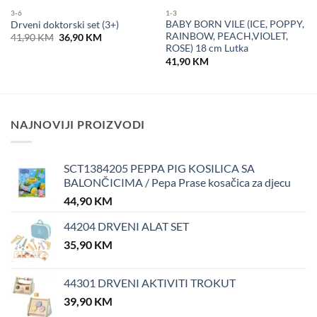
3-6
1-3
BABY BORN VILE (ICE, POPPY,
Drveni doktorski set (3+)
RAINBOW, PEACH,VIOLET,
Original
Current
41,90
KM
36,90
KM
price
price
ROSE) 18 cm Lutka
was:
is:
41,90
KM
41,90 KM.
36,90 KM.
NAJNOVIJI PROIZVODI
SCT1384205 PEPPA PIG KOSILICA SA
BALONČICIMA / Pepa Prase kosačica za djecu
44,90
KM
44204 DRVENI ALAT SET
35,90
KM
44301 DRVENI AKTIVITI TROKUT
39,90
KM