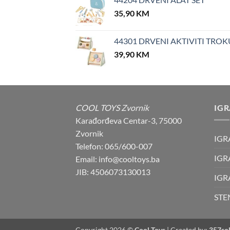
35,90
KM
44301 DRVENI AKTIVITI TROK
39,90
KM
COOL TOYS Zvornik
IG
Karađorđeva Centar-3, 75000
Zvornik
IGR
Telefon: 065/600-007
IGR
Email: info@cooltoys.ba
JIB: 4506073130013
IGR
STE
Copyright 2026 ©
Cool Toys
| Created by:
357sol