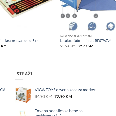
IGRA NA OTVORENOM
j – igra pretvaranja (3+)
Lutajući šator – ljeto! BESTWAY
Original
Current
0
KM
51,50
KM
39,90
KM
price
price
was:
is:
51,50 KM.
39,90 KM.
ISTRAŽI
ICA
VIGA TOYS drvena kasa za market
Original
Current
84,90
KM
77,90
KM
price
price
was:
is:
Drvena hodalica za bebe sa
84,90 KM.
77,90 KM.
kockicama (1+)