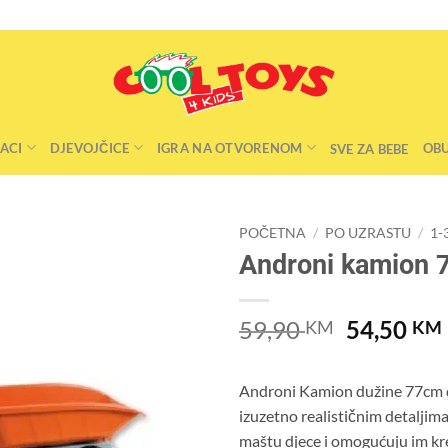
ACI
DJEVOJČICE
IGRA NA OTVORENOM
OB
SVE ZA BEBE
POČETNA
/
PO UZRASTU
/
1-
Androni kamion
Original
59,90
54,50
KM
KM
price
was:
Androni Kamion dužine 77cm di
59,90 KM
izuzetno realističnim detaljima
maštu djece i omogućuju im kr