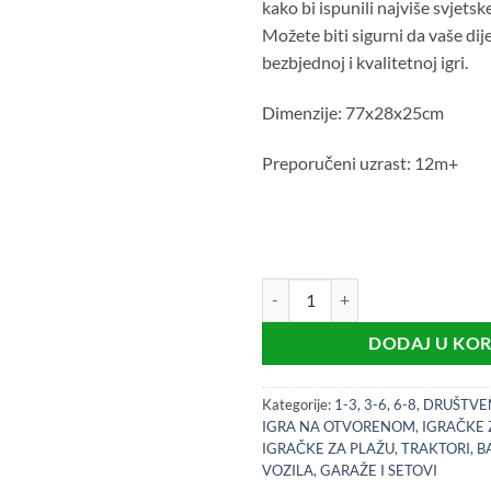
kako bi ispunili najviše svjets
Možete biti sigurni da vaše dij
bezbjednoj i kvalitetnoj igri.
Dimenzije: 77x28x25cm
Preporučeni uzrast: 12m+
Androni kamion 77x28cm količi
DODAJ U KO
Kategorije:
1-3
,
3-6
,
6-8
,
DRUŠTVEN
IGRA NA OTVORENOM
,
IGRAČKE 
IGRAČKE ZA PLAŽU
,
TRAKTORI, B
VOZILA, GARAŽE I SETOVI