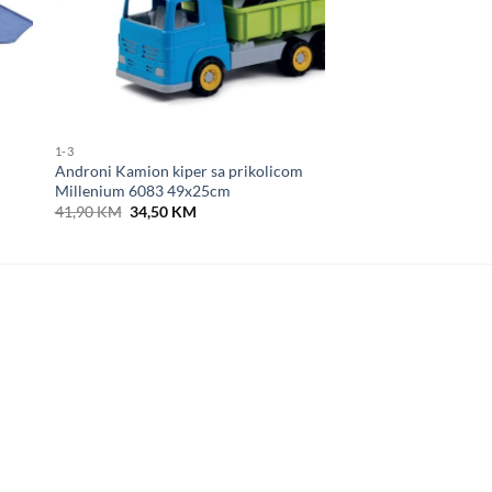
1-3
Androni Kamion kiper sa prikolicom
Millenium 6083 49x25cm
Original
Current
41,90
KM
34,50
KM
price
price
was:
is:
41,90 KM.
34,50 KM.