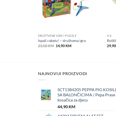
DRUŠTVENE IGRE I PUZZLE
3-6
O CS 10
Ispali raketu! – društvena igra
Roštil
Original
Current
23,50
KM
14,90
KM
29,9
price
price
was:
is:
23,50 KM.
14,90 KM.
NAJNOVIJI PROIZVODI
SCT1384205 PEPPA PIG KOSIL
SA BALONČICIMA / Pepa Prase
kosačica za djecu
44,90
KM
44204 DRVENI ALAT SET