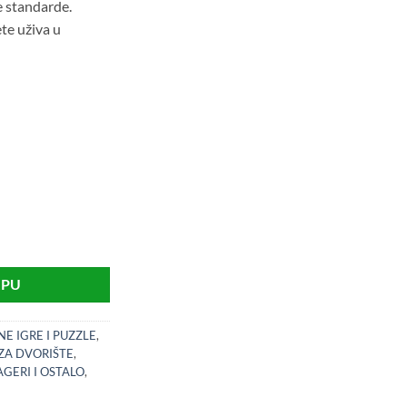
ke standarde.
ete uživa u
na
RPU
E IGRE I PUZZLE
,
ZA DVORIŠTE
,
AGERI I OSTALO
,