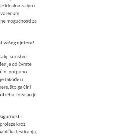
je idealna za igru
atvorenom
ene mogućnosti za
st vašeg djeteta!
aliji koristeći
đen je od čvrste
a čini potpuno
je takođe u
ere, što ga čini
trebu. Idealan je
sigurnost i
 prolaze kroz
anička testiranja,