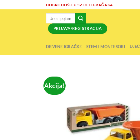
Skip
DOBRODOŠLI U SVIJET IGRAČAKA
to
Pretraži:
content
PRIJAVA/REGISTRACIJA
DJEČ
DRVENE IGRAČKE
STEM I MONTESORI
Akcija!