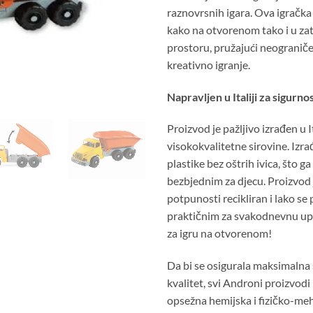
raznovrsnih igara. Ova igračka 
kako na otvorenom tako i u z
prostoru, pružajući neogranič
kreativno igranje.
Napravljen u Italiji za sigurno
Proizvod je pažljivo izrađen u It
visokokvalitetne sirovine. Izra
plastike bez oštrih ivica, što g
bezbjednim za djecu. Proizvod 
potpunosti recikliran i lako se p
praktičnim za svakodnevnu upo
za igru na otvorenom!
Da bi se osigurala maksimalna 
kvalitet, svi Androni proizvodi
opsežna hemijska i fizičko-meh