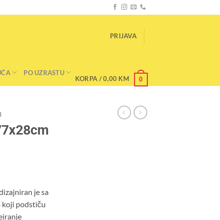
PRIJAVA
UĆA
PO UZRASTU
KORPA /
0,00
KM
0
3
 77x28cm
Current
price
is:
zajniran je sa
.
54,50 KM.
 koji podstiču
eiranje