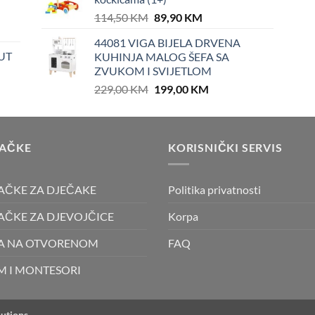
Original
Current
114,50
KM
89,90
KM
price
price
44081 VIGA BIJELA DRVENA
was:
is:
UT
KUHINJA MALOG ŠEFA SA
114,50 KM.
89,90 KM.
ZVUKOM I SVIJETLOM
Original
Current
229,00
KM
199,00
KM
price
price
was:
is:
229,00 KM.
199,00 KM.
RAČKE
KORISNIČKI SERVIS
AČKE ZA DJEČAKE
Politika privatnosti
AČKE ZA DJEVOJČICE
Korpa
A NA OTVORENOM
FAQ
M I MONTESORI
utions