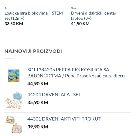
1-3
3-6
Logička igra blokovima – STEM
Drveni didaktički centar –
set (12m+)
laptop (3+)
33,50
KM
41,50
KM
NAJNOVIJI PROIZVODI
SCT1384205 PEPPA PIG KOSILICA SA
BALONČICIMA / Pepa Prase kosačica za djecu
44,90
KM
44204 DRVENI ALAT SET
35,90
KM
44301 DRVENI AKTIVITI TROKUT
39,90
KM