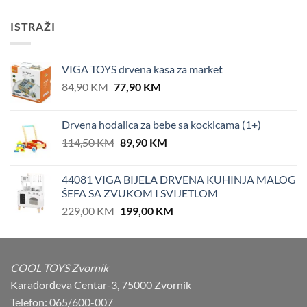
ISTRAŽI
VIGA TOYS drvena kasa za market
Original
Current
84,90
KM
77,90
KM
price
price
was:
is:
Drvena hodalica za bebe sa kockicama (1+)
84,90 KM.
77,90 KM.
Original
Current
114,50
KM
89,90
KM
price
price
was:
is:
44081 VIGA BIJELA DRVENA KUHINJA MALOG
114,50 KM.
89,90 KM.
ŠEFA SA ZVUKOM I SVIJETLOM
Original
Current
229,00
KM
199,00
KM
price
price
was:
is:
229,00 KM.
199,00 KM.
COOL TOYS Zvornik
Karađorđeva Centar-3, 75000 Zvornik
Telefon: 065/600-007