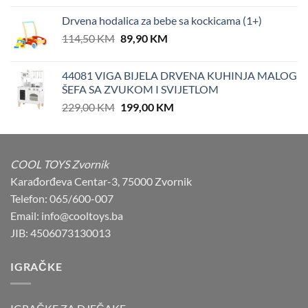
was:
is:
Drvena hodalica za bebe sa kockicama (1+)
84,90 KM.
77,90 KM.
Original
Current
114,50
KM
89,90
KM
price
price
was:
is:
44081 VIGA BIJELA DRVENA KUHINJA MALOG
114,50 KM.
89,90 KM.
ŠEFA SA ZVUKOM I SVIJETLOM
Original
Current
229,00
KM
199,00
KM
price
price
was:
is:
229,00 KM.
199,00 KM.
COOL TOYS Zvornik
Karađorđeva Centar-3, 75000 Zvornik
Telefon: 065/600-007
Email: info@cooltoys.ba
JIB: 4506073130013
IGRAČKE