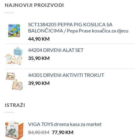
NAJNOVIJI PROIZVODI
SCT1384205 PEPPA PIG KOSILICA SA
BALONČICIMA / Pepa Prase kosačica za djecu
44,90
KM
44204 DRVENI ALAT SET
35,90
KM
44301 DRVENI AKTIVITI TROKUT
39,90
KM
ISTRAŽI
VIGA TOYS drvena kasa za market
Original
Current
84,90
KM
77,90
KM
price
price