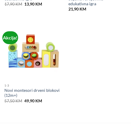
edukativna igra
Original
Current
17,90
KM
13,90
KM
price
price
21,90
KM
was:
is:
17,90 KM.
13,90 KM.
Akcija!
1-3
Novi montesori drveni blokovi
(12m+)
Original
Current
57,50
KM
49,90
KM
price
price
was:
is:
57,50 KM.
49,90 KM.