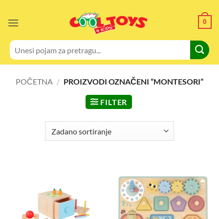
Skip
to
0
content
Pretraži:
POČETNA
/
PROIZVODI OZNAČENI “MONTESORI”
FILTER