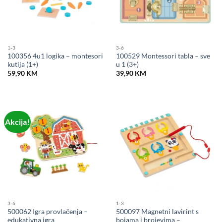
1-3
3-6
100356 4u1 logika – montesori
100529 Montessori tabla – sve
kutija (1+)
u 1 (3+)
59,90
KM
39,90
KM
Akcija!
3-6
1-3
500062 Igra provlačenja –
500097 Magnetni lavirint s
edukativna igra
bojama i brojevima –