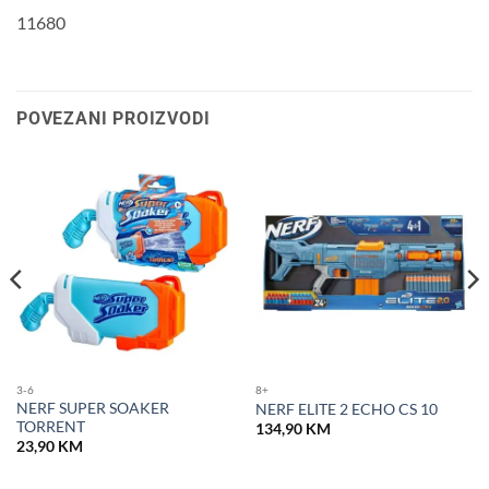
11680
POVEZANI PROIZVODI
3-6
8+
NERF SUPER SOAKER
NERF ELITE 2 ECHO CS 10
TORRENT
134,90
KM
23,90
KM