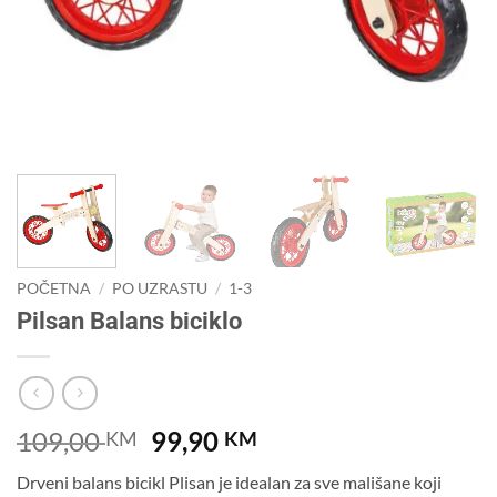
POČETNA
/
PO UZRASTU
/
1-3
Pilsan Balans biciklo
Original
Current
109,00
99,90
KM
KM
price
price
Drveni balans bicikl Plisan je idealan za sve mališane koji
was:
is: