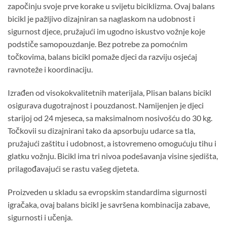
započinju svoje prve korake u svijetu biciklizma. Ovaj balans
109,00 KM.
99,90 KM.
bicikl je pažljivo dizajniran sa naglaskom na udobnost i
sigurnost djece, pružajući im ugodno iskustvo vožnje koje
podstiče samopouzdanje. Bez potrebe za pomoćnim
točkovima, balans bicikl pomaže djeci da razviju osjećaj
ravnoteže i koordinaciju.
Izrađen od visokokvalitetnih materijala, Plisan balans bicikl
osigurava dugotrajnost i pouzdanost. Namijenjen je djeci
starijoj od 24 mjeseca, sa maksimalnom nosivošću do 30 kg.
Točkovii su dizajnirani tako da apsorbuju udarce sa tla,
pružajući zaštitu i udobnost, a istovremeno omogućuju tihu i
glatku vožnju. Bicikl ima tri nivoa podešavanja visine sjedišta,
prilagođavajući se rastu vašeg djeteta.
Proizveden u skladu sa evropskim standardima sigurnosti
igračaka, ovaj balans bicikl je savršena kombinacija zabave,
sigurnosti i učenja.