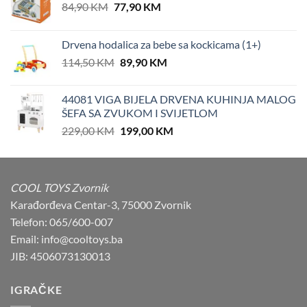
Original
Current
84,90
KM
77,90
KM
price
price
was:
is:
Drvena hodalica za bebe sa kockicama (1+)
84,90 KM.
77,90 KM.
Original
Current
114,50
KM
89,90
KM
price
price
was:
is:
44081 VIGA BIJELA DRVENA KUHINJA MALOG
114,50 KM.
89,90 KM.
ŠEFA SA ZVUKOM I SVIJETLOM
Original
Current
229,00
KM
199,00
KM
price
price
was:
is:
229,00 KM.
199,00 KM.
COOL TOYS Zvornik
Karađorđeva Centar-3, 75000 Zvornik
Telefon: 065/600-007
Email: info@cooltoys.ba
JIB: 4506073130013
IGRAČKE