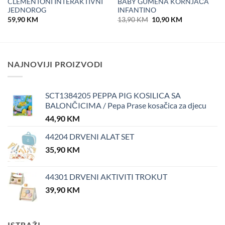
CLEMENTONI INTERAKTIVNI
BABY GUMENA KORNJAČA
JEDNOROG
INFANTINO
Original
Current
59,90
KM
13,90
KM
10,90
KM
price
price
was:
is:
13,90 KM.
10,90 KM.
NAJNOVIJI PROIZVODI
SCT1384205 PEPPA PIG KOSILICA SA
BALONČICIMA / Pepa Prase kosačica za djecu
44,90
KM
44204 DRVENI ALAT SET
35,90
KM
44301 DRVENI AKTIVITI TROKUT
39,90
KM
ISTRAŽI