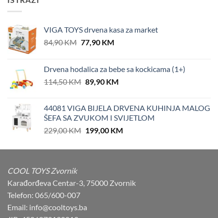
VIGA TOYS drvena kasa za market
Original
Current
84,90
KM
77,90
KM
price
price
was:
is:
Drvena hodalica za bebe sa kockicama (1+)
84,90 KM.
77,90 KM.
Original
Current
114,50
KM
89,90
KM
price
price
was:
is:
44081 VIGA BIJELA DRVENA KUHINJA MALOG
114,50 KM.
89,90 KM.
ŠEFA SA ZVUKOM I SVIJETLOM
Original
Current
229,00
KM
199,00
KM
price
price
was:
is:
229,00 KM.
199,00 KM.
COOL TOYS Zvornik
Karađorđeva Centar-3, 75000 Zvornik
Telefon: 065/600-007
Email: info@cooltoys.ba