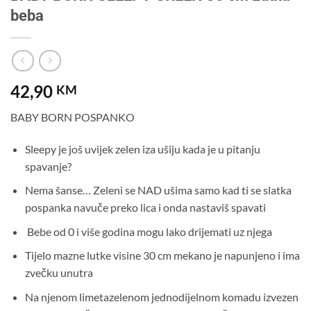
beba
42,90
KM
BABY BORN POSPANKO
Sleepy je još uvijek zelen iza ušiju kada je u pitanju
spavanje?
Nema šanse… Zeleni se NAD ušima samo kad ti se slatka
pospanka navuče preko lica i onda nastaviš spavati
Bebe od 0 i više godina mogu lako drijemati uz njega
Tijelo mazne lutke visine 30 cm mekano je napunjeno i ima
zvečku unutra
Na njenom limetazelenom jednodijelnom komadu izvezen