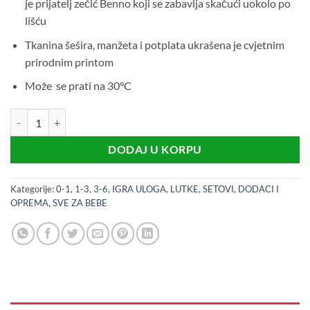
je prijatelj zečić Benno koji se zabavlja skačući uokolo po
lišću
Tkanina šešira, manžeta i potplata ukrašena je cvjetnim
prirodnim printom
Može se prati na 30°C
BABY BORN SLEEPY GREEN 30 cm Lutka beba količina
DODAJ U KORPU
Kategorije:
0-1
,
1-3
,
3-6
,
IGRA ULOGA
,
LUTKE, SETOVI, DODACI I
OPREMA
,
SVE ZA BEBE