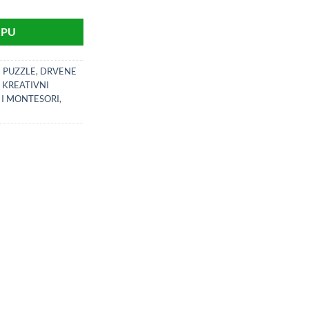
RPU
I PUZZLE
,
DRVENE
,
KREATIVNI
 I MONTESORI
,