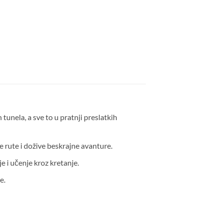
tunela, a sve to u pratnji preslatkih
e rute i dožive beskrajne avanture.
e i učenje kroz kretanje.
e.