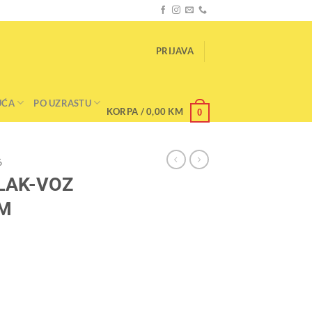
PRIJAVA
UĆA
PO UZRASTU
KORPA /
0,00
KM
0
6
VLAK-VOZ
OM
ARK 62 KOM količina