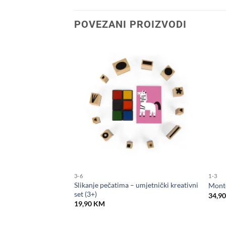
POVEZANI PROIZVODI
3-6
1-3
Slikanje pečatima – umjetnički kreativni
– Medo toranj (12m+)
Monte
set (3+)
34,9
19,90
KM