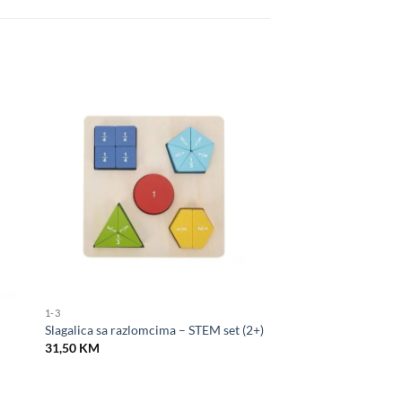
1-3
Slagalica sa razlomcima – STEM set (2+)
31,50
KM