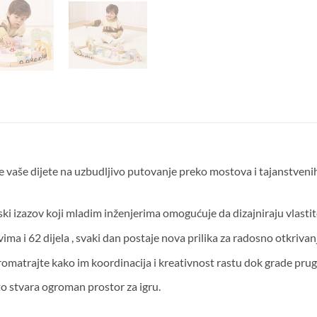
e vaše dijete na uzbudljivo putovanje preko mostova i tajanstvenih 
ki izazov
koji mladim inženjerima omogućuje da dizajniraju vlastit
vima i
62 dijela
, svaki dan postaje nova prilika za radosno otkrivanj
romatrajte kako im koordinacija i kreativnost rastu dok grade prug
to stvara ogroman prostor za igru.