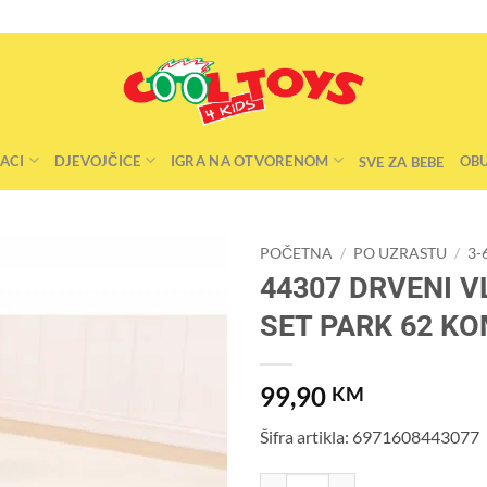
ACI
DJEVOJČICE
IGRA NA OTVORENOM
OB
SVE ZA BEBE
POČETNA
/
PO UZRASTU
/
3-
44307 DRVENI 
SET PARK 62 K
99,90
KM
Šifra artikla: 6971608443077
44307 DRVENI VLAK-VOZ SET P