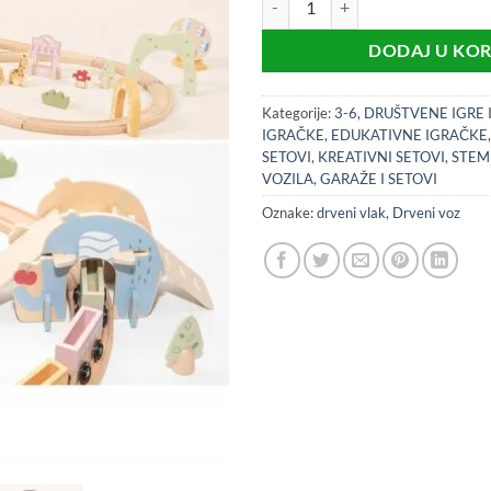
DODAJ U KO
Kategorije:
3-6
,
DRUŠTVENE IGRE 
IGRAČKE
,
EDUKATIVNE IGRAČKE
SETOVI
,
KREATIVNI SETOVI
,
STEM
VOZILA, GARAŽE I SETOVI
Oznake:
drveni vlak
,
Drveni voz