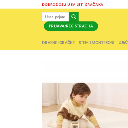
Skip
DOBRODOŠLI U SVIJET IGRAČAKA
to
Pretraži:
content
PRIJAVA/REGISTRACIJA
DJEČ
DRVENE IGRAČKE
STEM I MONTESORI