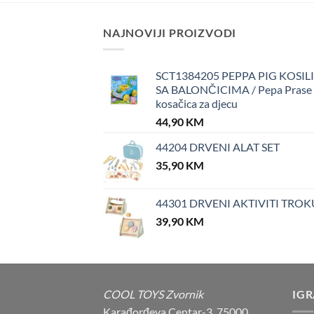
NAJNOVIJI PROIZVODI
SCT1384205 PEPPA PIG KOSIL
SA BALONČICIMA / Pepa Prase
kosačica za djecu
44,90
KM
44204 DRVENI ALAT SET
35,90
KM
44301 DRVENI AKTIVITI TROK
39,90
KM
COOL TOYS Zvornik
IG
Karađorđeva Centar-3, 75000