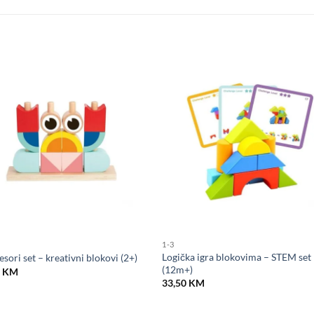
1-3
Logička igra blokovima – STEM set
sori set – kreativni blokovi (2+)
(12m+)
0
KM
33,50
KM