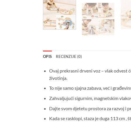
OPIS
RECENZIJE (0)
Ovaj prekrasni drveni voz – vlak odvest ć
životinja.
To nije samo sjajna zabava, već i
građevins
Zahvaljujući sigurnim, magnetskim vlako
Dajte svom djetetu prostora za razvoj i p
Kada se rasklopi, staza je
duga 113 cm
, š