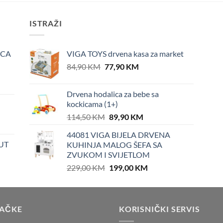
ISTRAŽI
ICA
VIGA TOYS drvena kasa za market
Original
Current
84,90
KM
77,90
KM
price
price
was:
is:
Drvena hodalica za bebe sa
84,90 KM.
77,90 KM.
kockicama (1+)
Original
Current
114,50
KM
89,90
KM
price
price
44081 VIGA BIJELA DRVENA
was:
is:
UT
KUHINJA MALOG ŠEFA SA
114,50 KM.
89,90 KM.
ZVUKOM I SVIJETLOM
Original
Current
229,00
KM
199,00
KM
price
price
was:
is:
229,00 KM.
199,00 KM.
RAČKE
KORISNIČKI SERVIS