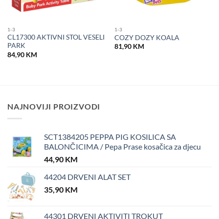
1-3
1-3
CL17300 AKTIVNI STOL VESELI
COZY DOZY KOALA
PARK
81,90
KM
84,90
KM
M.
NAJNOVIJI PROIZVODI
SCT1384205 PEPPA PIG KOSILICA SA
BALONČICIMA / Pepa Prase kosačica za djecu
44,90
KM
44204 DRVENI ALAT SET
35,90
KM
44301 DRVENI AKTIVITI TROKUT