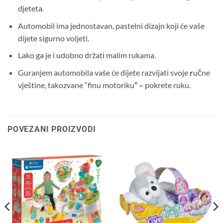
djeteta.
Automobil ima jednostavan, pastelni dizajn koji će vaše
dijete sigurno voljeti.
Lako ga
je
i
udobno
držati
malim rukama.
Guranjem automobila vaše će dijete razvijati svoje
r
učne
vještine, takozvane “finu motoriku
” –
pokrete ruku.
POVEZANI PROIZVODI