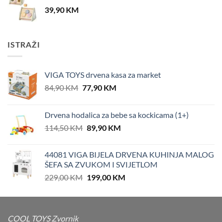
39,90
KM
ISTRAŽI
VIGA TOYS drvena kasa za market
Original
Current
84,90
KM
77,90
KM
price
price
was:
is:
Drvena hodalica za bebe sa kockicama (1+)
84,90 KM.
77,90 KM.
Original
Current
114,50
KM
89,90
KM
price
price
was:
is:
44081 VIGA BIJELA DRVENA KUHINJA MALOG
114,50 KM.
89,90 KM.
ŠEFA SA ZVUKOM I SVIJETLOM
Original
Current
229,00
KM
199,00
KM
price
price
was:
is:
229,00 KM.
199,00 KM.
COOL TOYS Zvornik