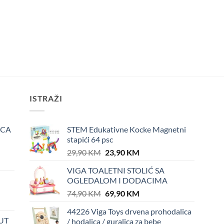
ISTRAŽI
ICA
STEM Edukativne Kocke Magnetni
stapići 64 psc
Original
Current
29,90
KM
23,90
KM
price
price
VIGA TOALETNI STOLIĆ SA
was:
is:
OGLEDALOM I DODACIMA
29,90 KM.
23,90 KM.
Original
Current
74,90
KM
69,90
KM
price
price
44226 Viga Toys drvena prohodalica
was:
is:
UT
/ hodalica / guralica za bebe