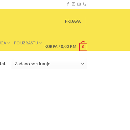
PRIJAVA
UĆA
PO UZRASTU
KORPA /
0,00
KM
0
tat