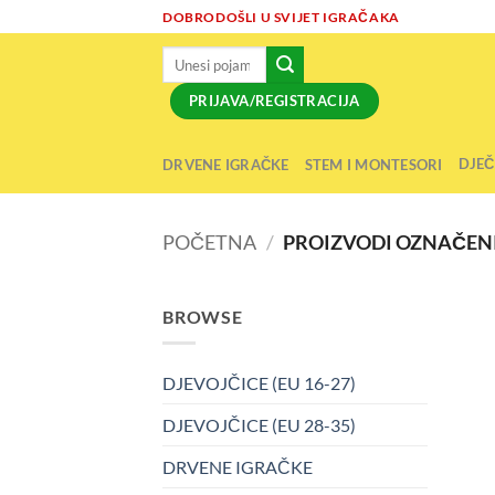
Skip
DOBRODOŠLI U SVIJET IGRAČAKA
to
Pretraži:
content
PRIJAVA/REGISTRACIJA
DJEČ
DRVENE IGRAČKE
STEM I MONTESORI
POČETNA
/
PROIZVODI OZNAČENI
BROWSE
DJEVOJČICE (EU 16-27)
DJEVOJČICE (EU 28-35)
DRVENE IGRAČKE