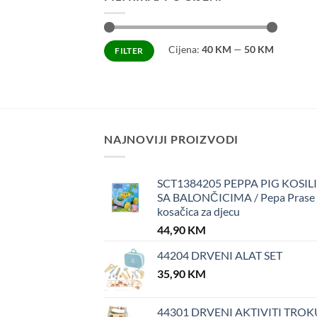
Minimalna
Maksimalna
Cijena:
40 KM
—
50 KM
FILTER
cijena
cijena
NAJNOVIJI PROIZVODI
SCT1384205 PEPPA PIG KOSIL
SA BALONČICIMA / Pepa Prase
kosačica za djecu
44,90
KM
44204 DRVENI ALAT SET
35,90
KM
44301 DRVENI AKTIVITI TROK