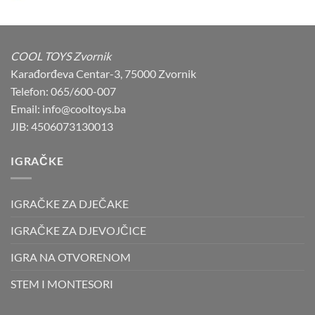
was:
is:
53,00 KM.
49,90 KM.
COOL TOYS Zvornik
Karađorđeva Centar-3, 75000 Zvornik
Telefon: 065/600-007
Email: info@cooltoys.ba
JIB: 4506073130013
IGRAČKE
IGRAČKE ZA DJEČAKE
IGRAČKE ZA DJEVOJČICE
IGRA NA OTVORENOM
STEM I MONTESORI