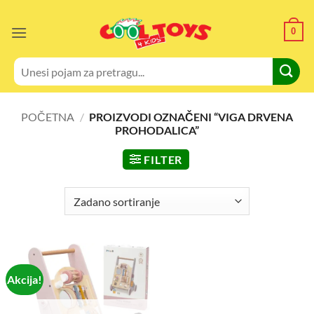
Skip
to
0
content
Pretraži:
POČETNA
/
PROIZVODI OZNAČENI “VIGA DRVENA
PROHODALICA”
FILTER
Akcija!