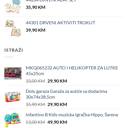
35,90
KM
44301 DRVENI AKTIVITI TROKUT
39,90
KM
ISTRAŽI
MKQ065232 AUTO I HELIKOPTER ZA LUTKE
45x25cm
Original
Current
33,00
KM
29,90
KM
price
price
Dolu garaza Garaža za autiće sa dodacima
was:
is:
30x74x38,5cm
33,00 KM.
29,90 KM.
Original
Current
35,90
KM
29,90
KM
price
price
Infantino B Kids muzicka Igračka Hippo, Šarena
was:
is:
Original
Current
53,00
KM
35,90 KM.
49,90
KM
29,90 KM.
price
price