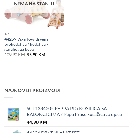
NEMA NA STANJU
1-3
44259 Viga Toys drvena
prohodalica / hodalica /
guralica za bebe
Original
Current
109,90
KM
95,90
KM
price
price
was:
is:
109,90 KM.
95,90 KM.
NAJNOVIJI PROIZVODI
SCT1384205 PEPPA PIG KOSILICA SA
BALONČICIMA / Pepa Prase kosačica za djecu
44,90
KM
44204 DRVENI ALAT SET