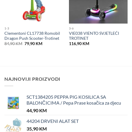
1-3
3-6
Clementoni CL17738 Romobil
VIE038 VIENTO SVJETLEĆI
Dragon Push Scooter-Trotinet
TROTINET
Original
Current
84,90
KM
79,90
KM
116,90
KM
price
price
was:
is:
84,90 KM.
79,90 KM.
NAJNOVIJI PROIZVODI
SCT1384205 PEPPA PIG KOSILICA SA
BALONČICIMA / Pepa Prase kosačica za djecu
44,90
KM
44204 DRVENI ALAT SET
35,90
KM