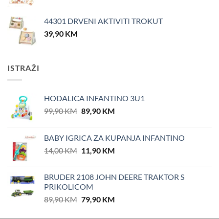
44301 DRVENI AKTIVITI TROKUT
39,90
KM
ISTRAŽI
HODALICA INFANTINO 3U1
Original
Current
99,90
KM
89,90
KM
price
price
was:
is:
BABY IGRICA ZA KUPANJA INFANTINO
99,90 KM.
89,90 KM.
Original
Current
14,00
KM
11,90
KM
price
price
was:
is:
BRUDER 2108 JOHN DEERE TRAKTOR S
14,00 KM.
11,90 KM.
PRIKOLICOM
Original
Current
89,90
KM
79,90
KM
price
price