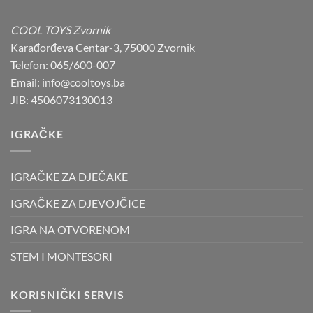
was:
is:
89,90 KM.
79,90 KM.
COOL TOYS Zvornik
Karađorđeva Centar-3, 75000 Zvornik
Telefon: 065/600-007
Email: info@cooltoys.ba
JIB: 4506073130013
IGRAČKE
IGRAČKE ZA DJEČAKE
IGRAČKE ZA DJEVOJČICE
IGRA NA OTVORENOM
STEM I MONTESORI
KORISNIČKI SERVIS