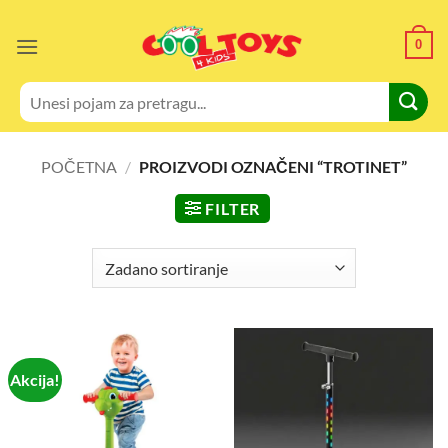
Skip
to
0
content
Pretraži:
POČETNA
/
PROIZVODI OZNAČENI “TROTINET”
FILTER
Akcija!