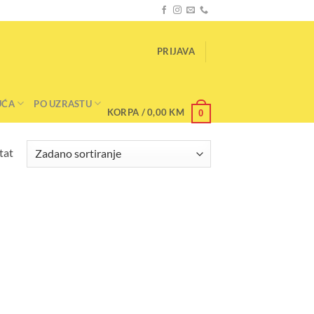
PRIJAVA
UĆA
PO UZRASTU
KORPA /
0,00
KM
0
tat