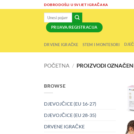
Skip
DOBRODOŠLI U SVIJET IGRAČAKA
to
Pretraži:
content
PRIJAVA/REGISTRACIJA
DJEČ
DRVENE IGRAČKE
STEM I MONTESORI
POČETNA
/
PROIZVODI OZNAČENI
BROWSE
DJEVOJČICE (EU 16-27)
DJEVOJČICE (EU 28-35)
DRVENE IGRAČKE