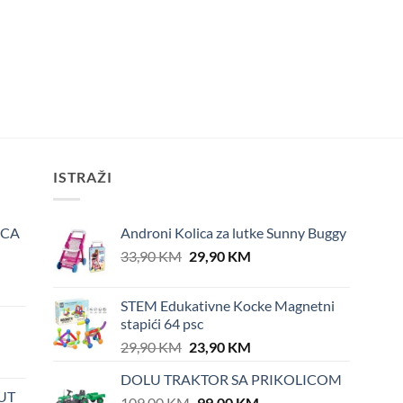
ISTRAŽI
ICA
Androni Kolica za lutke Sunny Buggy
Original
Current
33,90
KM
29,90
KM
price
price
was:
is:
STEM Edukativne Kocke Magnetni
33,90 KM.
29,90 KM.
stapići 64 psc
Original
Current
29,90
KM
23,90
KM
price
price
DOLU TRAKTOR SA PRIKOLICOM
was:
is:
UT
Original
Current
109,00
KM
29,90 KM.
99,00
KM
23,90 KM.