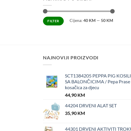
Minimalna
Maksimalna
Cijena:
40 KM
—
50 KM
FILTER
cijena
cijena
NAJNOVIJI PROIZVODI
SCT1384205 PEPPA PIG KOSIL
SA BALONČICIMA / Pepa Prase
kosačica za djecu
44,90
KM
44204 DRVENI ALAT SET
35,90
KM
44301 DRVENI AKTIVITI TROK