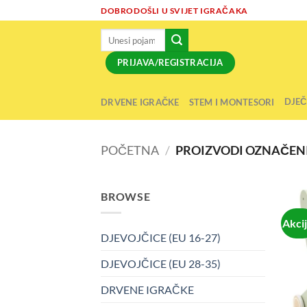
Skip
DOBRODOŠLI U SVIJET IGRAČAKA
to
Pretraži:
content
PRIJAVA/REGISTRACIJA
DJEČ
DRVENE IGRAČKE
STEM I MONTESORI
POČETNA
/
PROIZVODI OZNAČENI
BROWSE
Akci
DJEVOJČICE (EU 16-27)
DJEVOJČICE (EU 28-35)
DRVENE IGRAČKE