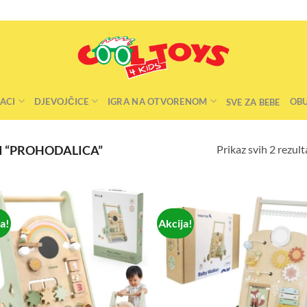
ACI
DJEVOJČICE
IGRA NA OTVORENOM
OB
SVE ZA BEBE
Prikaz svih 2 rezult
 “PROHODALICA”
ja!
Akcija!