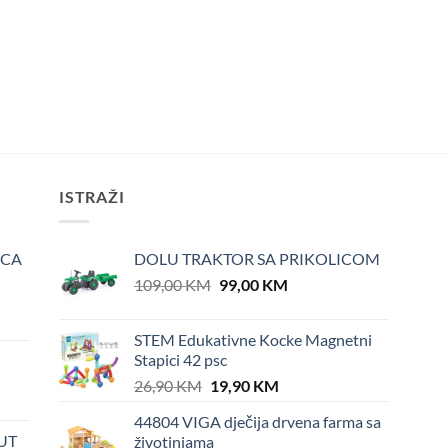
ISTRAŽI
ICA
DOLU TRAKTOR SA PRIKOLICOM
Original
Current
109,00
KM
99,00
KM
price
price
was:
is:
STEM Edukativne Kocke Magnetni
109,00 KM.
99,00 KM.
Stapici 42 psc
Original
Current
26,90
KM
19,90
KM
price
price
44804 VIGA dječija drvena farma sa
was:
is:
UT
životinjama
26,90 KM.
19,90 KM.