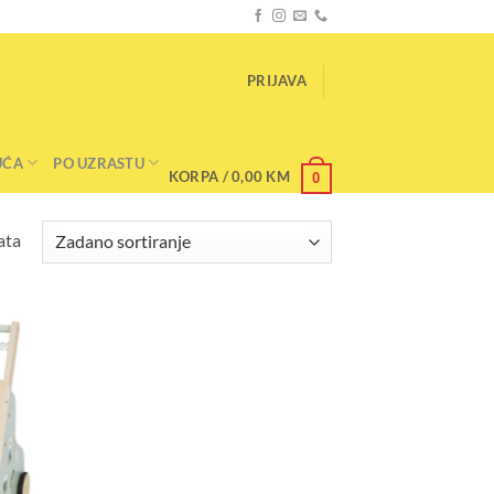
PRIJAVA
UĆA
PO UZRASTU
KORPA /
0,00
KM
0
ata