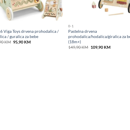
0-1
6 Viga Toys drvena prohodalica /
Pastelna drvena
ica / guralica za bebe
prohodalica/hodalica/giralica za 
Original
Current
(18m+)
90
KM
95,90
KM
price
price
Original
Current
149,90
KM
109,90
KM
was:
is:
price
price
109,90 KM.
95,90 KM.
was:
is:
149,90 KM.
109,90 KM