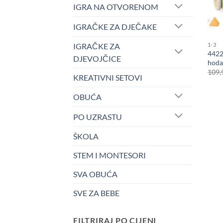
IGRA NA OTVORENOM
IGRAČKE ZA DJEČAKE
1-3
IGRAČKE ZA
4422
DJEVOJČICE
hodal
109,
KREATIVNI SETOVI
OBUĆA
PO UZRASTU
ŠKOLA
STEM I MONTESORI
SVA OBUĆA
SVE ZA BEBE
FILTRIRAJ PO CIJENI