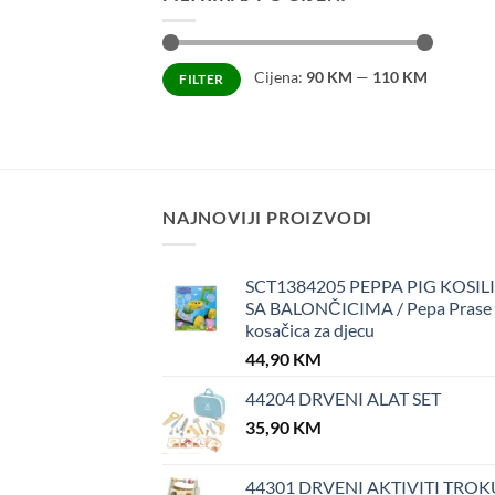
Minimalna
Maksimalna
Cijena:
90 KM
—
110 KM
FILTER
cijena
cijena
NAJNOVIJI PROIZVODI
SCT1384205 PEPPA PIG KOSIL
SA BALONČICIMA / Pepa Prase
kosačica za djecu
44,90
KM
44204 DRVENI ALAT SET
35,90
KM
44301 DRVENI AKTIVITI TROK