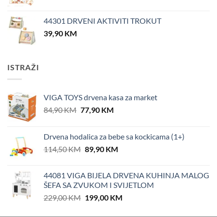
44301 DRVENI AKTIVITI TROKUT
39,90
KM
ISTRAŽI
VIGA TOYS drvena kasa za market
Original
Current
84,90
KM
77,90
KM
price
price
was:
is:
Drvena hodalica za bebe sa kockicama (1+)
84,90 KM.
77,90 KM.
Original
Current
114,50
KM
89,90
KM
price
price
was:
is:
44081 VIGA BIJELA DRVENA KUHINJA MALOG
114,50 KM.
89,90 KM.
ŠEFA SA ZVUKOM I SVIJETLOM
Original
Current
229,00
KM
199,00
KM
price
price