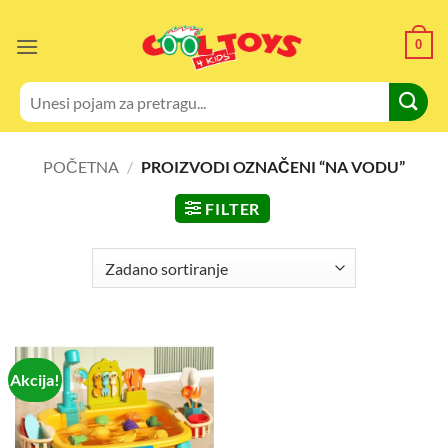
Skip
to
0
content
Pretraži:
POČETNA
/
PROIZVODI OZNAČENI “NA VODU”
FILTER
Akcija!