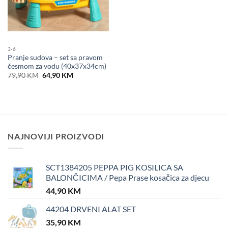
3-6
Pranje sudova – set sa pravom
česmom za vodu (40x37x34cm)
Original
Current
79,90
KM
64,90
KM
price
price
was:
is:
79,90 KM.
64,90 KM.
NAJNOVIJI PROIZVODI
SCT1384205 PEPPA PIG KOSILICA SA
BALONČICIMA / Pepa Prase kosačica za djecu
44,90
KM
44204 DRVENI ALAT SET
35,90
KM