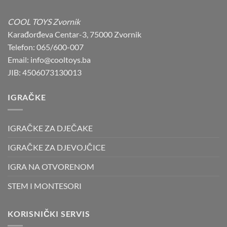
was:
is:
229,00 KM.
199,00 KM.
COOL TOYS Zvornik
Karađorđeva Centar-3, 75000 Zvornik
Telefon: 065/600-007
Email: info@cooltoys.ba
JIB: 4506073130013
IGRAČKE
IGRAČKE ZA DJEČAKE
IGRAČKE ZA DJEVOJČICE
IGRA NA OTVORENOM
STEM I MONTESORI
KORISNIČKI SERVIS