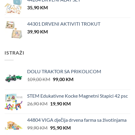
35,90
KM
44301 DRVENI AKTIVITI TROKUT
39,90
KM
ISTRAŽI
DOLU TRAKTOR SA PRIKOLICOM
Original
Current
109,00
KM
99,00
KM
price
price
was:
is:
STEM Edukativne Kocke Magnetni Stapici 42 psc
109,00 KM.
99,00 KM.
Original
Current
26,90
KM
19,90
KM
price
price
was:
is:
44804 VIGA dječija drvena farma sa životinjama
26,90 KM.
19,90 KM.
Original
Current
99,90
KM
95,90
KM
price
price