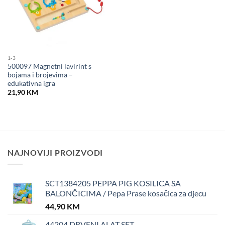
1-3
500097 Magnetni lavirint s
bojama i brojevima –
edukativna igra
21,90
KM
NAJNOVIJI PROIZVODI
SCT1384205 PEPPA PIG KOSILICA SA
BALONČICIMA / Pepa Prase kosačica za djecu
44,90
KM
44204 DRVENI ALAT SET