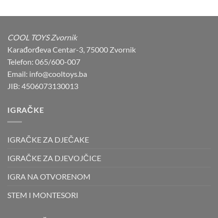
was:
is:
99,90 KM.
95,90 KM.
COOL TOYS Zvornik
Karađorđeva Centar-3, 75000 Zvornik
Telefon: 065/600-007
Email: info@cooltoys.ba
JIB: 4506073130013
IGRAČKE
IGRAČKE ZA DJEČAKE
IGRAČKE ZA DJEVOJČICE
IGRA NA OTVORENOM
STEM I MONTESORI