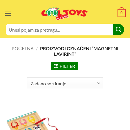
Skip
to
0
content
Pretraži:
POČETNA
/
PROIZVODI OZNAČENI “MAGNETNI
LAVIRINT”
FILTER