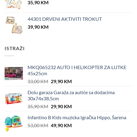
35,90
KM
44301 DRVENI AKTIVITI TROKUT
39,90
KM
ISTRAŽI
MKQ065232 AUTO I HELIKOPTER ZA LUTKE
45x25cm
Original
Current
33,00
KM
29,90
KM
price
price
Dolu garaza Garaža za autiće sa dodacima
was:
is:
30x74x38,5cm
33,00 KM.
29,90 KM.
Original
Current
35,90
KM
29,90
KM
price
price
Infantino B Kids muzicka Igračka Hippo, Šarena
was:
is:
Original
Current
53,00
KM
35,90 KM.
49,90
KM
29,90 KM.
price
price