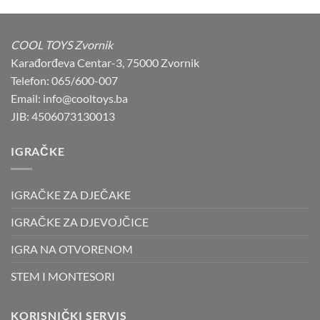
was:
is:
53,00 KM.
49,90 KM.
COOL TOYS Zvornik
Karađorđeva Centar-3, 75000 Zvornik
Telefon: 065/600-007
Email: info@cooltoys.ba
JIB: 4506073130013
IGRAČKE
IGRAČKE ZA DJEČAKE
IGRAČKE ZA DJEVOJČICE
IGRA NA OTVORENOM
STEM I MONTESORI
KORISNIČKI SERVIS