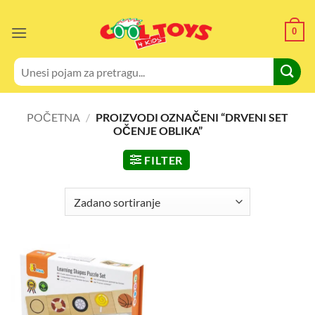
Skip
to
0
content
Pretraži:
POČETNA
/
PROIZVODI OZNAČENI “DRVENI SET
OČENJE OBLIKA”
FILTER