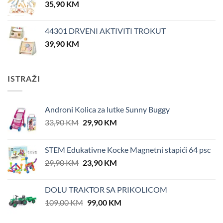
35,90
KM
44301 DRVENI AKTIVITI TROKUT
39,90
KM
ISTRAŽI
Androni Kolica za lutke Sunny Buggy
Original
Current
33,90
KM
29,90
KM
price
price
was:
is:
STEM Edukativne Kocke Magnetni stapići 64 psc
33,90 KM.
29,90 KM.
Original
Current
29,90
KM
23,90
KM
price
price
was:
is:
DOLU TRAKTOR SA PRIKOLICOM
29,90 KM.
23,90 KM.
Original
Current
109,00
KM
99,00
KM
price
price
was:
is: