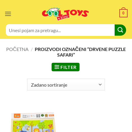
Skip
to
0
content
Pretraži:
POČETNA
/
PROIZVODI OZNAČENI “DRVENE PUZZLE
SAFARI”
FILTER