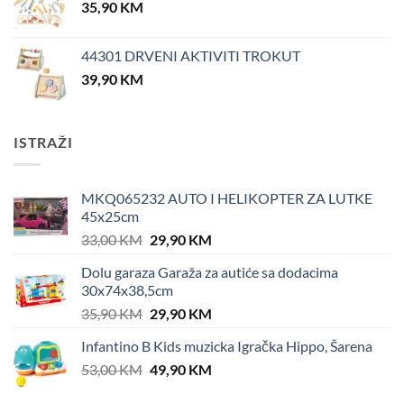
35,90
KM
44301 DRVENI AKTIVITI TROKUT
39,90
KM
ISTRAŽI
MKQ065232 AUTO I HELIKOPTER ZA LUTKE
45x25cm
Original
Current
33,00
KM
29,90
KM
price
price
Dolu garaza Garaža za autiće sa dodacima
was:
is:
30x74x38,5cm
33,00 KM.
29,90 KM.
Original
Current
35,90
KM
29,90
KM
price
price
Infantino B Kids muzicka Igračka Hippo, Šarena
was:
is:
Original
Current
53,00
KM
35,90 KM.
49,90
KM
29,90 KM.
price
price