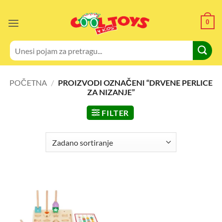
Skip
to
0
content
Pretraži:
POČETNA
/
PROIZVODI OZNAČENI “DRVENE PERLICE
ZA NIZANJE”
FILTER