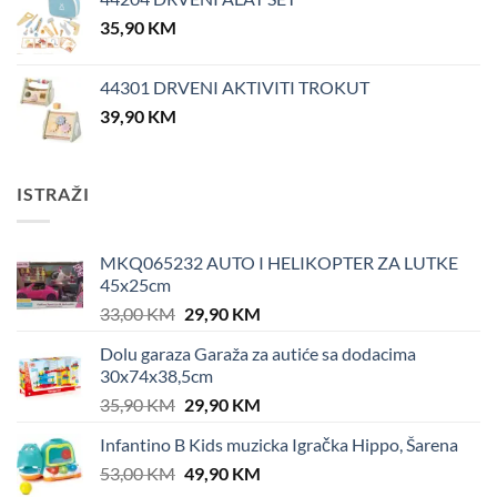
35,90
KM
44301 DRVENI AKTIVITI TROKUT
39,90
KM
ISTRAŽI
MKQ065232 AUTO I HELIKOPTER ZA LUTKE
45x25cm
Original
Current
33,00
KM
29,90
KM
price
price
Dolu garaza Garaža za autiće sa dodacima
was:
is:
30x74x38,5cm
33,00 KM.
29,90 KM.
Original
Current
35,90
KM
29,90
KM
price
price
Infantino B Kids muzicka Igračka Hippo, Šarena
was:
is:
Original
Current
53,00
KM
35,90 KM.
49,90
KM
29,90 KM.
price
price