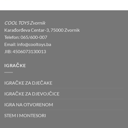
was:
is:
53,00 KM.
49,90 KM.
COOL TOYS Zvornik
Karađorđeva Centar-3, 75000 Zvornik
Telefon: 065/600-007
Email: info@cooltoys.ba
JIB: 4506073130013
IGRAČKE
IGRAČKE ZA DJEČAKE
IGRAČKE ZA DJEVOJČICE
IGRA NA OTVORENOM
STEM I MONTESORI