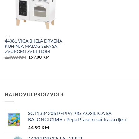
1-3
44081 VIGA BIJELA DRVENA
KUHINJA MALOG ŠEFA SA
ZVUKOM I SVIJETLOM
Original
Current
229,00
KM
199,00
KM
price
price
was:
is:
229,00 KM.
199,00 KM.
NAJNOVIJI PROIZVODI
SCT1384205 PEPPA PIG KOSILICA SA
BALONČICIMA / Pepa Prase kosačica za djecu
44,90
KM
44204 DRVENI ALAT SET