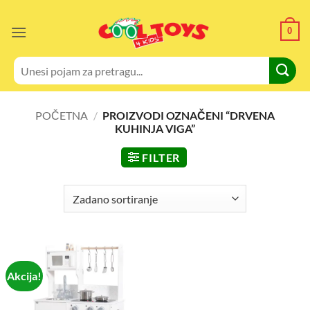
Skip
to
0
content
Pretraži:
POČETNA
/
PROIZVODI OZNAČENI “DRVENA
KUHINJA VIGA”
FILTER
Akcija!