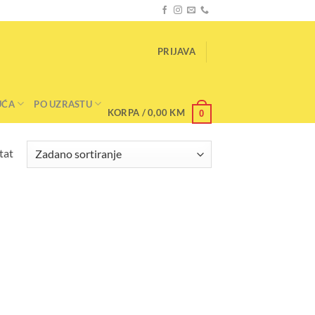
PRIJAVA
UĆA
PO UZRASTU
KORPA /
0,00
KM
0
tat