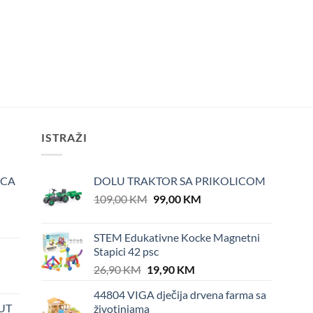
ISTRAŽI
ICA
DOLU TRAKTOR SA PRIKOLICOM
Original
Current
109,00
KM
99,00
KM
price
price
was:
is:
STEM Edukativne Kocke Magnetni
109,00 KM.
99,00 KM.
Stapici 42 psc
Original
Current
26,90
KM
19,90
KM
price
price
44804 VIGA dječija drvena farma sa
was:
is:
UT
životinjama
26,90 KM.
19,90 KM.