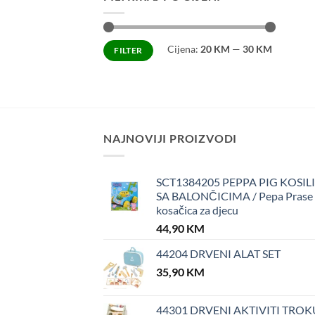
Minimalna
Maksimalna
Cijena:
20 KM
—
30 KM
FILTER
cijena
cijena
NAJNOVIJI PROIZVODI
SCT1384205 PEPPA PIG KOSIL
SA BALONČICIMA / Pepa Prase
kosačica za djecu
44,90
KM
44204 DRVENI ALAT SET
35,90
KM
44301 DRVENI AKTIVITI TROK