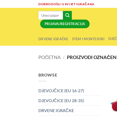
Skip
DOBRODOŠLI U SVIJET IGRAČAKA
to
Pretraži:
content
PRIJAVA/REGISTRACIJA
DJEČ
DRVENE IGRAČKE
STEM I MONTESORI
POČETNA
/
PROIZVODI OZNAČENI
BROWSE
DJEVOJČICE (EU 16-27)
DJEVOJČICE (EU 28-35)
DRVENE IGRAČKE