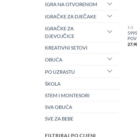
IGRA NA OTVORENOM
IGRAČKE ZA DJEČAKE
IGRAČKE ZA
1-3
599
DJEVOJČICE
POV
27,9
KREATIVNI SETOVI
OBUĆA
PO UZRASTU
ŠKOLA
STEM I MONTESORI
SVA OBUĆA
SVE ZA BEBE
FILTRIRAJ PO CIJENI