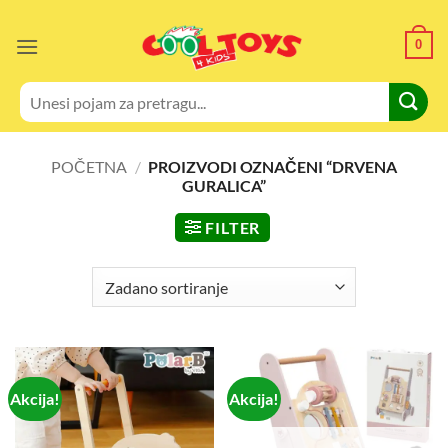
Skip
to
0
content
Pretraži:
POČETNA
/
PROIZVODI OZNAČENI “DRVENA
GURALICA”
FILTER
Akcija!
Akcija!