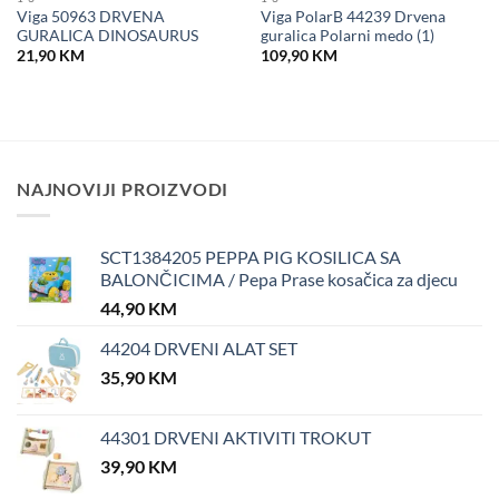
Viga 50963 DRVENA
Viga PolarB 44239 Drvena
GURALICA DINOSAURUS
guralica Polarni medo (1)
21,90
KM
109,90
KM
NAJNOVIJI PROIZVODI
SCT1384205 PEPPA PIG KOSILICA SA
BALONČICIMA / Pepa Prase kosačica za djecu
44,90
KM
44204 DRVENI ALAT SET
35,90
KM
44301 DRVENI AKTIVITI TROKUT
39,90
KM