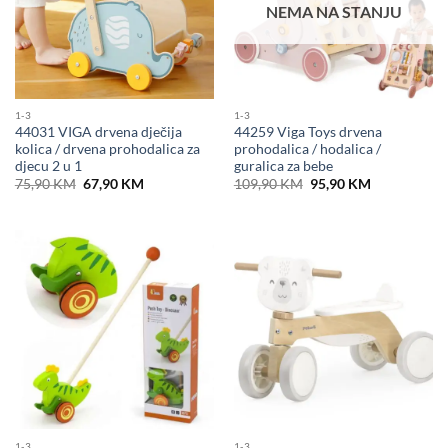
NEMA NA STANJU
1-3
1-3
44031 VIGA drvena dječija
44259 Viga Toys drvena
kolica / drvena prohodalica za
prohodalica / hodalica /
djecu 2 u 1
guralica za bebe
Original
Current
Original
Current
75,90
KM
67,90
KM
109,90
KM
95,90
KM
price
price
price
price
was:
is:
was:
is:
75,90 KM.
67,90 KM.
109,90 KM.
95,90 KM.
1-3
1-3