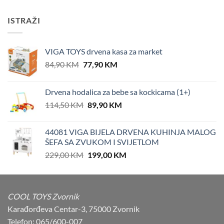
ISTRAŽI
VIGA TOYS drvena kasa za market
Original
Current
84,90
KM
77,90
KM
price
price
was:
is:
Drvena hodalica za bebe sa kockicama (1+)
84,90 KM.
77,90 KM.
Original
Current
114,50
KM
89,90
KM
price
price
was:
is:
44081 VIGA BIJELA DRVENA KUHINJA MALOG
114,50 KM.
89,90 KM.
ŠEFA SA ZVUKOM I SVIJETLOM
Original
Current
229,00
KM
199,00
KM
price
price
was:
is:
229,00 KM.
199,00 KM.
COOL TOYS Zvornik
Karađorđeva Centar-3, 75000 Zvornik
Telefon: 065/600-007