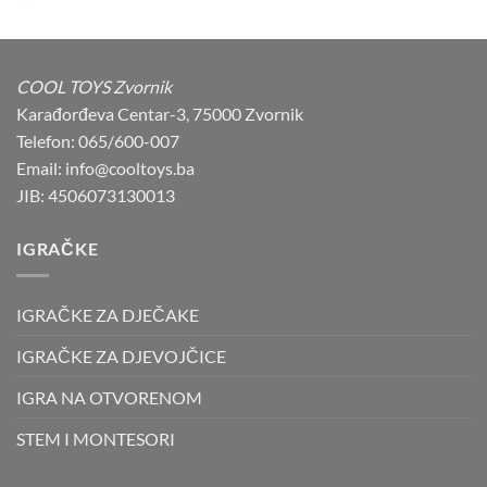
was:
is:
53,00 KM.
49,90 KM.
COOL TOYS Zvornik
Karađorđeva Centar-3, 75000 Zvornik
Telefon: 065/600-007
Email: info@cooltoys.ba
JIB: 4506073130013
IGRAČKE
IGRAČKE ZA DJEČAKE
IGRAČKE ZA DJEVOJČICE
IGRA NA OTVORENOM
STEM I MONTESORI