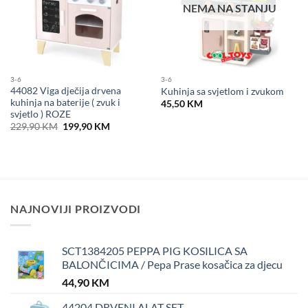
NEMA NA STANJU
3-6
3-6
44082 Viga dječija drvena
Kuhinja sa svjetlom i zvukom
kuhinja na baterije ( zvuk i
45,50
KM
svjetlo ) ROZE
Original
Current
229,90
KM
199,90
KM
price
price
was:
is:
229,90 KM.
199,90 KM.
NAJNOVIJI PROIZVODI
SCT1384205 PEPPA PIG KOSILICA SA
BALONČICIMA / Pepa Prase kosačica za djecu
44,90
KM
44204 DRVENI ALAT SET