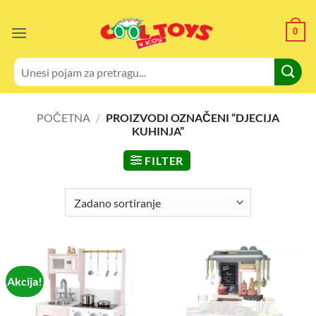
Skip
to
0
content
Pretraži:
POČETNA
/
PROIZVODI OZNAČENI “DJECIJA
KUHINJA”
FILTER
Akcija!