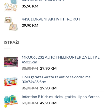
35,90
KM
44301 DRVENI AKTIVITI TROKUT
39,90
KM
ISTRAŽI
MKQ065232 AUTO I HELIKOPTER ZA LUTKE
45x25cm
Original
Current
33,00
KM
29,90
KM
price
price
Dolu garaza Garaža za autiće sa dodacima
was:
is:
30x74x38,5cm
33,00 KM.
29,90 KM.
Original
Current
35,90
KM
29,90
KM
price
price
Infantino B Kids muzicka Igračka Hippo, Šarena
was:
is:
Original
Current
53,00
KM
35,90 KM.
49,90
KM
29,90 KM.
price
price